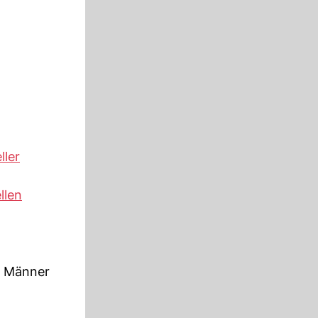
ller
llen
er Männer