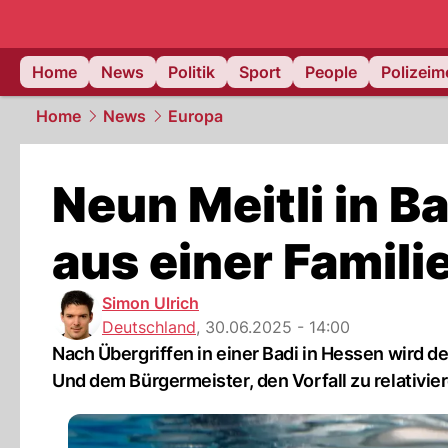
Home
News
Politik
Sport
People
Polizei
Home
News
Europa
Neun Meitli in Ba
aus einer Famili
Simon Ulrich
Deutschland
,
30.06.2025 - 14:00
Nach Übergriffen in einer Badi in Hessen wird 
Und dem Bürgermeister, den Vorfall zu relativie