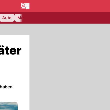
Auto
Matchcenter
Videos
Nau Plus
Lifestyle
äter
 haben.