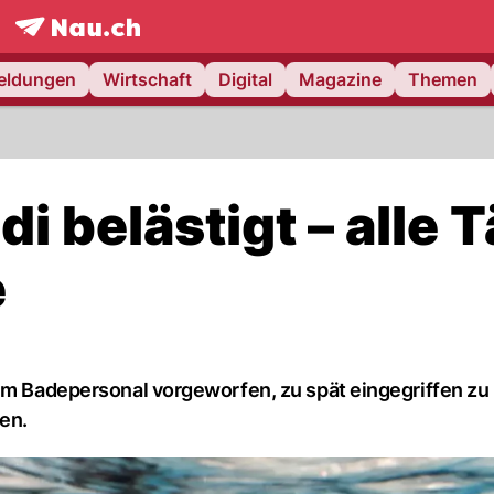
frontpage.
NAU.ch
meldungen
Wirtschaft
Digital
Magazine
Themen
di belästigt – alle T
e
dem Badepersonal vorgeworfen, zu spät eingegriffen zu
ren.