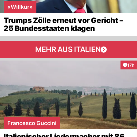
«Willkür»
Trumps Zölle erneut vor Gericht –
25 Bundesstaaten klagen
MEHR AUS ITALIEN
Artik
17h
Francesco Guccini
Italienischer Liedermacher mit 86