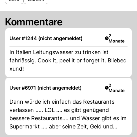
Kommentare
Artikel veröff
2
User #1244 (nicht angemeldet)
Monate
In Italien Leitungswasser zu trinken ist
fahrlässig. Cook it, peel it or forget it. Bliebed
xund!
Artikel veröff
2
User #6971 (nicht angemeldet)
Monate
Dann würde ich einfach das Restaurants
verlassen ..... LOL .... es gibt genügend
bessere Restaurants.... und Wasser gibt es im
Supermarkt .... aber seine Zeit, Geld und
Energie zu verschwenden und deswegen vor