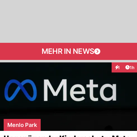
MEHR IN NEWS
Art
1
1h
Interaktion
Menlo Park