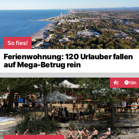
So fies!
Ferienwohnung: 120 Urlauber fallen
auf Mega-Betrug rein
Artik
2
19h
Interaktione