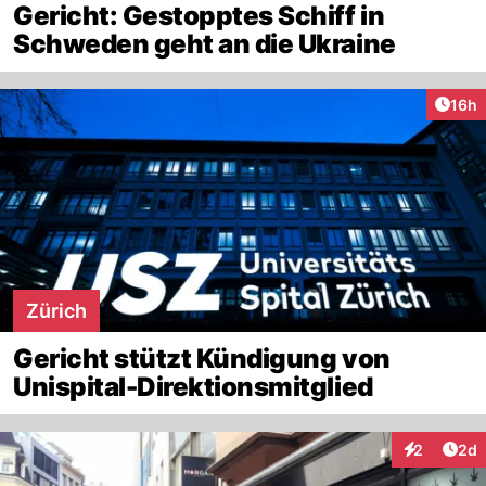
Gericht: Gestopptes Schiff in
Schweden geht an die Ukraine
Artik
16h
Zürich
Gericht stützt Kündigung von
Unispital-Direktionsmitglied
Arti
2
2d
Interaktion