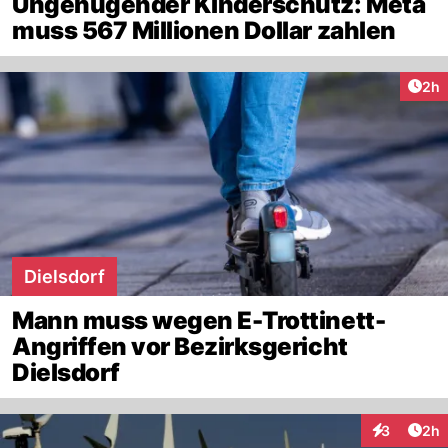
Ungenügender Kinderschutz: Meta
muss 567 Millionen Dollar zahlen
Arti
2h
Dielsdorf
Mann muss wegen E-Trottinett-
Angriffen vor Bezirksgericht
Dielsdorf
Arti
3
2h
Interaktion