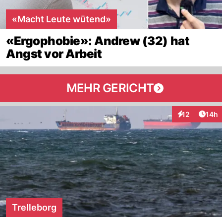
«Macht Leute wütend»
«Ergophobie»: Andrew (32) hat
Angst vor Arbeit
MEHR GERICHT
Artik
12
14h
Interaktionen
Trelleborg