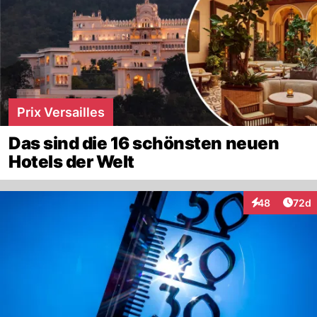
Prix Versailles
Das sind die 16 schönsten neuen
Hotels der Welt
Artik
48
72d
Interaktionen