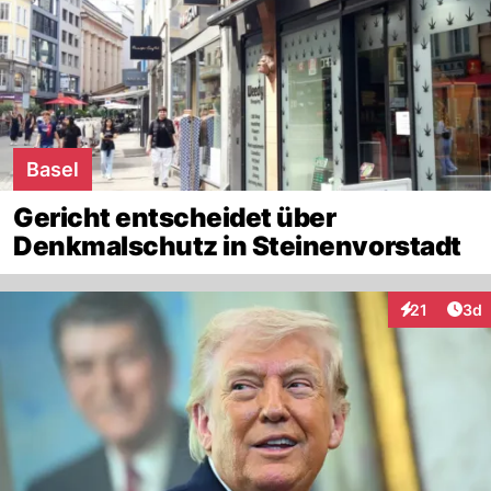
Basel
Gericht entscheidet über
Denkmalschutz in Steinenvorstadt
Arti
21
3d
Interaktione