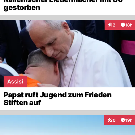
gestorben
Artik
12
18h
Interaktionen
Assisi
Papst ruft Jugend zum Frieden
Stiften auf
Artik
20
19h
Interaktionen