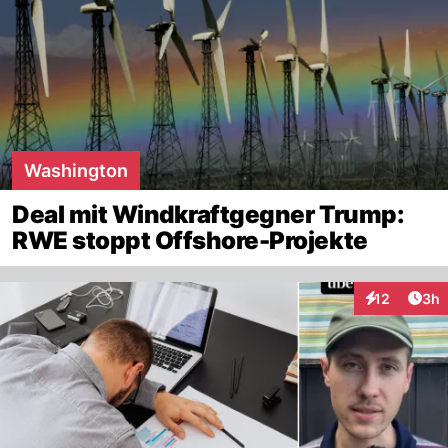
Washington
Deal mit Windkraftgegner Trump:
RWE stoppt Offshore-Projekte
Arti
12
3h
Interaktione