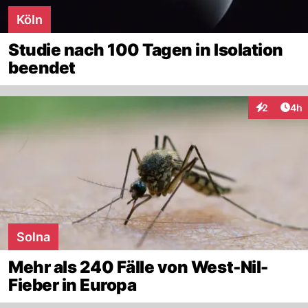
Köln
Studie nach 100 Tagen in Isolation
beendet
Arti
2
4h
Interaktion
Solna
Mehr als 240 Fälle von West-Nil-
Fieber in Europa