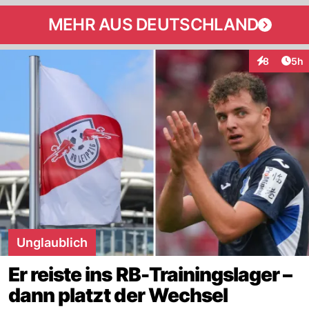
MEHR AUS DEUTSCHLAND
Arti
8
5h
Interaktion
Unglaublich
Er reiste ins RB-Trainingslager –
dann platzt der Wechsel