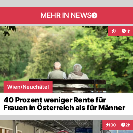
MEHR IN NEWS
Art
7
1h
Interaktion
Wien/Neuchâtel
40 Prozent weniger Rente für
Frauen in Österreich als für Männer
Arti
100
2h
Interaktionen