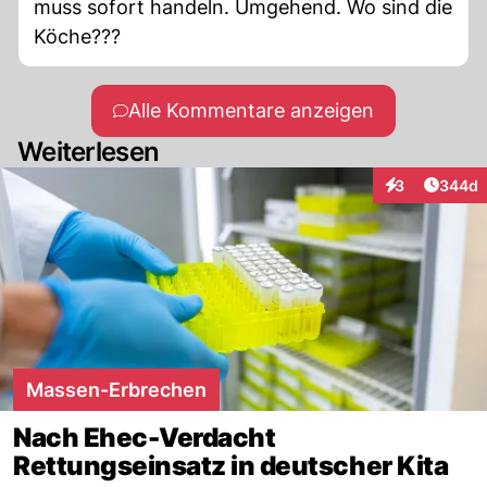
muss sofort handeln. Umgehend. Wo sind die
Köche???
Alle Kommentare anzeigen
Weiterlesen
Artikel
3
344d
Interaktionen
Massen-Erbrechen
Nach Ehec-Verdacht
Rettungseinsatz in deutscher Kita