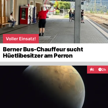
Voller Einsatz!
Berner Bus-Chauffeur sucht
Hüetlibesitzer am Perron
Arti
6
2h
Interaktion