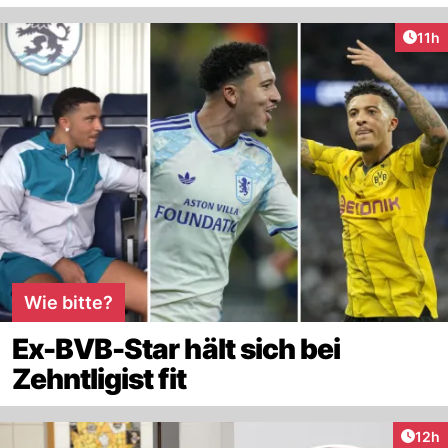
Artik
11h
Wie bitte?
Ex-BVB-Star hält sich bei
Zehntligist fit
Artik
12h