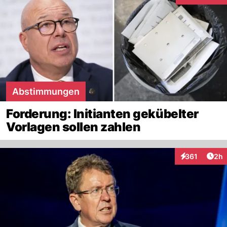
Abstimmungen
Forderung: Initianten gekübelter
Vorlagen sollen zahlen
Arti
361
2h
Interaktionen