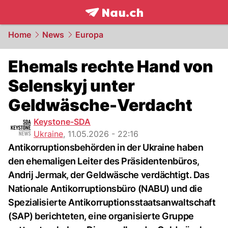
frontpage.
NAU.ch
Home
News
Europa
Ehemals rechte Hand von
Selenskyj unter
Geldwäsche-Verdacht
Keystone-SDA
Ukraine
,
11.05.2026 - 22:16
Antikorruptionsbehörden in der Ukraine haben
den ehemaligen Leiter des Präsidentenbüros,
Andrij Jermak, der Geldwäsche verdächtigt. Das
Nationale Antikorruptionsbüro (NABU) und die
Spezialisierte Antikorruptionsstaatsanwaltschaft
(SAP) berichteten, eine organisierte Gruppe