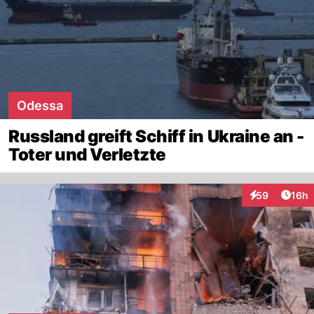
Odessa
Russland greift Schiff in Ukraine an -
Toter und Verletzte
Artik
59
16h
Interaktionen