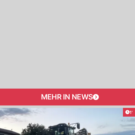
MEHR IN NEWS
Art
1'