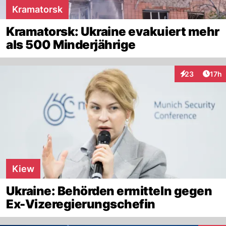
Kramatorsk
Kramatorsk: Ukraine evakuiert mehr
als 500 Minderjährige
Artik
23
17h
Interaktionen
Kiew
Ukraine: Behörden ermitteln gegen
Ex-Vizeregierungschefin