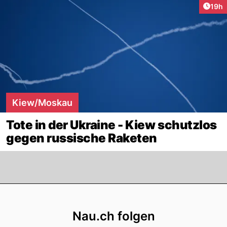
Artik
19h
Kiew/Moskau
Tote in der Ukraine - Kiew schutzlos
gegen russische Raketen
Footer
Nau.ch folgen