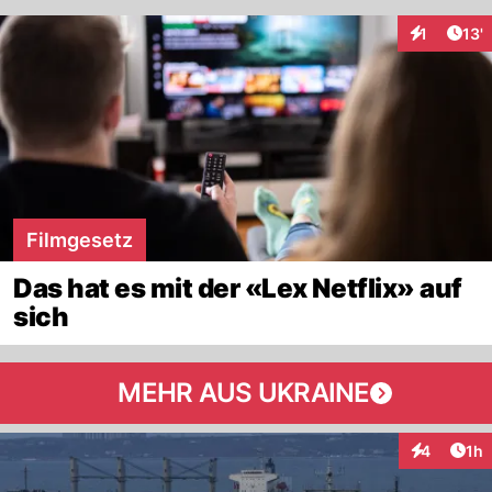
Arti
1
13'
Interaktion
Filmgesetz
Das hat es mit der «Lex Netflix» auf
sich
MEHR AUS UKRAINE
Art
4
1h
Interaktion