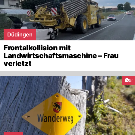
Düdingen
Frontalkollision mit
Landwirtschaftsmaschine – Frau
verletzt
Art
5'