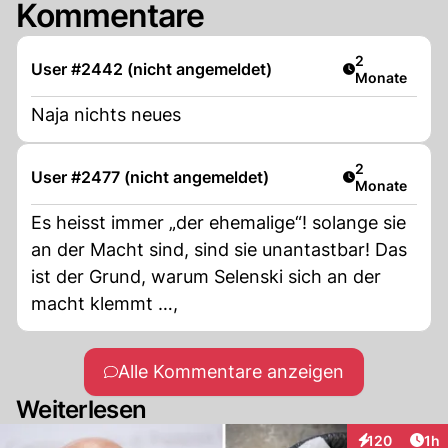
Kommentare
Artikel veröff
2
User #2442 (nicht angemeldet)
Monate
Naja nichts neues
Artikel veröff
2
User #2477 (nicht angemeldet)
Monate
Es heisst immer „der ehemalige“! solange sie
an der Macht sind, sind sie unantastbar! Das
ist der Grund, warum Selenski sich an der
macht klemmt …,
Alle Kommentare anzeigen
Weiterlesen
Art
120
1h
Interaktionen