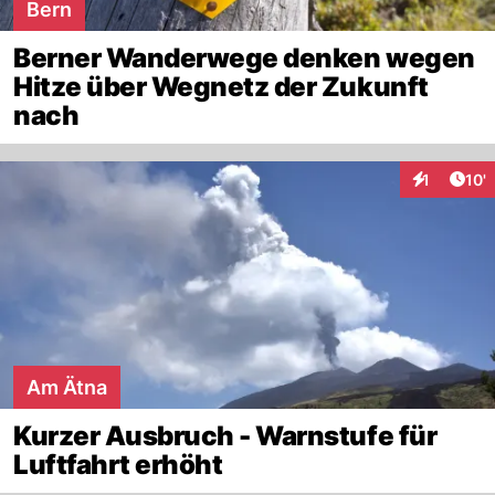
Bern
Berner Wanderwege denken wegen
Hitze über Wegnetz der Zukunft
nach
Arti
1
10'
Interaktion
Am Ätna
Kurzer Ausbruch - Warnstufe für
Luftfahrt erhöht