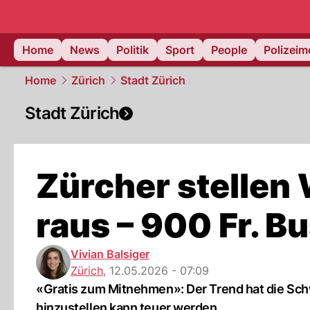
Home
News
Politik
Sport
People
Polizei
Home
Zürich
Stadt Zürich
Stadt Zürich
Zürcher stelle
raus – 900 Fr. B
Vivian Balsiger
Zürich
,
12.05.2026 - 07:09
«Gratis zum Mitnehmen»: Der Trend hat die Schw
hinzustellen kann teuer werden.