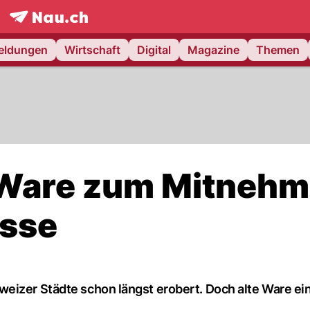
frontpage.
NAU.ch
meldungen
Wirtschaft
Digital
Magazine
Themen
n Ware zum Mitneh
usse
eizer Städte schon längst erobert. Doch alte Ware ei