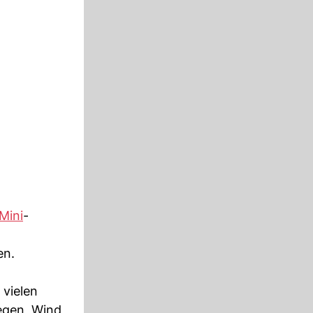
Mini
-
en.
 vielen
egen, Wind