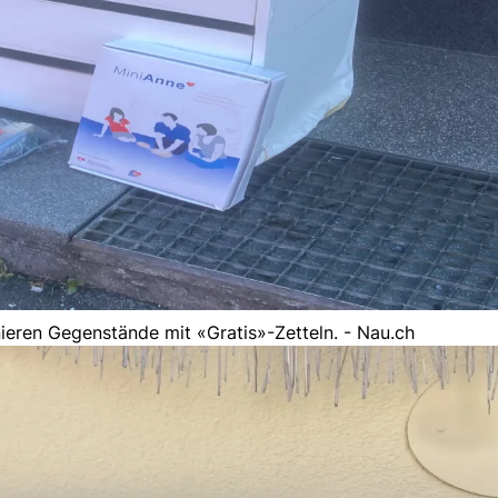
ieren Gegenstände mit «Gratis»-Zetteln. - Nau.ch