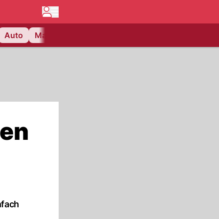
Auto
Matchcenter
Videos
Nau Plus
Lifestyle
men
nfach