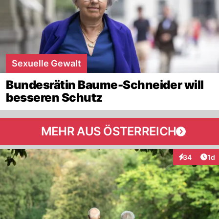
Sexuelle Gewalt
Bundesrätin Baume-Schneider will
besseren Schutz
MEHR AUS ÖSTERREICH
Art
34
1d
Interaktione