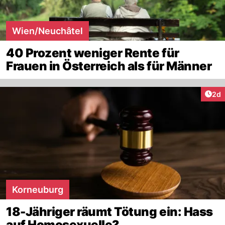
Wien/Neuchâtel
40 Prozent weniger Rente für
Frauen in Österreich als für Männer
Arti
2d
Korneuburg
18-Jähriger räumt Tötung ein: Hass
auf Homosexuelle?