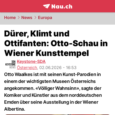
frontpage.
NAU.ch
Home
News
Europa
Dürer, Klimt und
Ottifanten: Otto-Schau in
Wiener Kunsttempel
Keystone-SDA
Österreich
,
02.06.2026 - 16:53
Otto Waalkes ist mit seinen Kunst-Parodien in
einem der wichtigsten Museen Österreichs
angekommen. «Völliger Wahnsinn», sagte der
Komiker und Künstler aus dem norddeutschen
Emden über seine Ausstellung in der Wiener
Albertina.