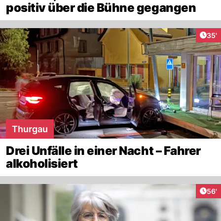
positiv über die Bühne gegangen
Arti
35'
Thurgau
Drei Unfälle in einer Nacht – Fahrer
alkoholisiert
Arti
56'