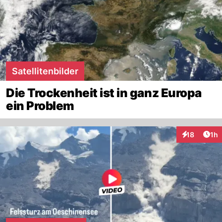
Satellitenbilder
Die Trockenheit ist in ganz Europa
ein Problem
Art
18
1h
Interaktione