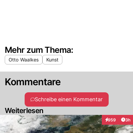
Mehr zum Thema:
Otto Waalkes
Kunst
Kommentare
Schreibe einen Kommentar
Weiterlesen
Arti
959
3h
Interaktionen