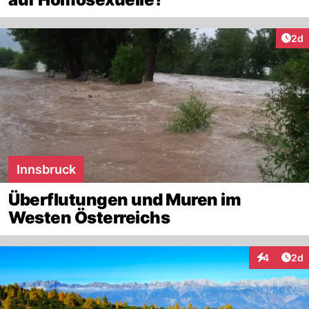
Arti
2d
Innsbruck
Überflutungen und Muren im
Westen Österreichs
Arti
4
2d
Interaktion