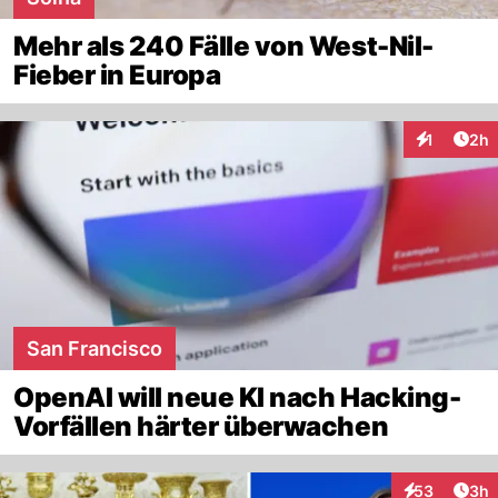
Mehr als 240 Fälle von West-Nil-
Fieber in Europa
Arti
1
2h
Interaktion
San Francisco
OpenAI will neue KI nach Hacking-
Vorfällen härter überwachen
Arti
53
3h