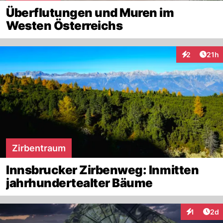
Überflutungen und Muren im
Westen Österreichs
Artik
2
21h
Interaktione
Zirbentraum
Innsbrucker Zirbenweg: Inmitten
jahrhundertealter Bäume
Arti
1
2d
Interaktion