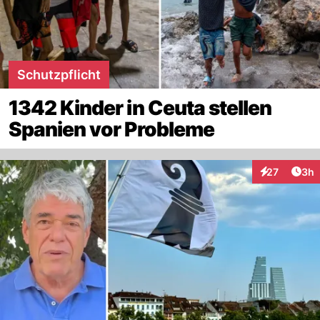
Schutzpflicht
1342 Kinder in Ceuta stellen
Spanien vor Probleme
Arti
27
3h
Interaktionen