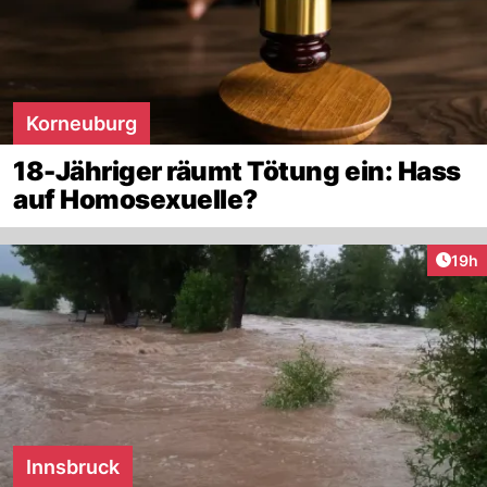
Korneuburg
18-Jähriger räumt Tötung ein: Hass
auf Homosexuelle?
Artik
19h
Innsbruck