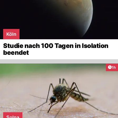
Köln
Studie nach 100 Tagen in Isolation
beendet
Art
1h
Solna