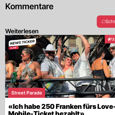
Kommentare
Sch
Weiterlesen
73
Inte
Street Parade
«Ich habe 250 Franken fürs Love
Mobile-Ticket bezahlt»