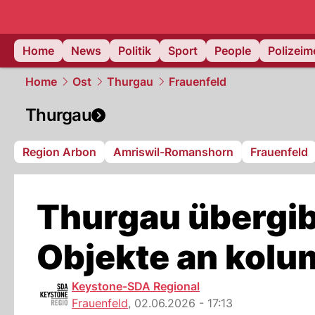
Home
News
Politik
Sport
People
Polizei
Home
Ost
Thurgau
Frauenfeld
Thurgau
Region Arbon
Amriswil-Romanshorn
Frauenfeld
Thurgau übergib
Objekte an kolu
Keystone-SDA Regional
Frauenfeld
,
02.06.2026 - 17:13