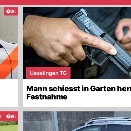
Artikel veröffentlicht:
3h
Uesslingen TG
Mann schiesst in Garten her
Festnahme
Artikel veröffentlicht:
2
9h
teraktionen