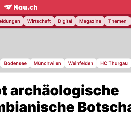
frontpage.
NAU.ch
meldungen
Wirtschaft
Digital
Magazine
Themen
Bodensee
Münchwilen
Weinfelden
HC Thurgau
t archäologische
mbianische Botsch