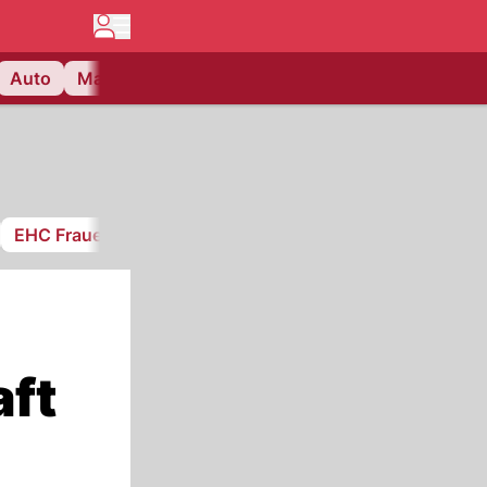
Auto
Matchcenter
Videos
Nau Plus
Lifestyle
EHC Frauenfeld
aft