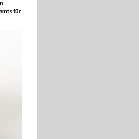
en
amts für