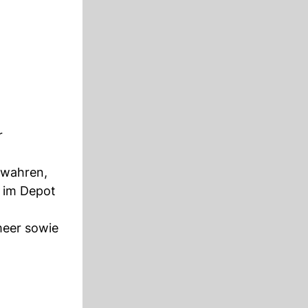
r
ewahren,
e im Depot
meer sowie