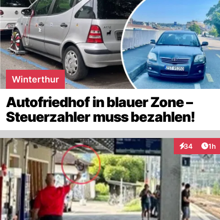
Winterthur
Autofriedhof in blauer Zone –
Steuerzahler muss bezahlen!
Art
34
1h
Interaktione