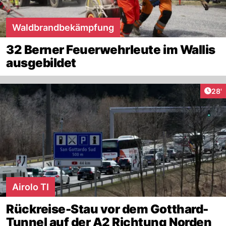
Waldbrandbekämpfung
32 Berner Feuerwehrleute im Wallis
ausgebildet
Arti
28'
Airolo TI
Rückreise-Stau vor dem Gotthard-
Tunnel auf der A2 Richtung Norden