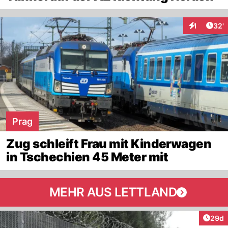
Arti
1
32'
Interaktion
Prag
Zug schleift Frau mit Kinderwagen
in Tschechien 45 Meter mit
MEHR AUS LETTLAND
Artik
29d