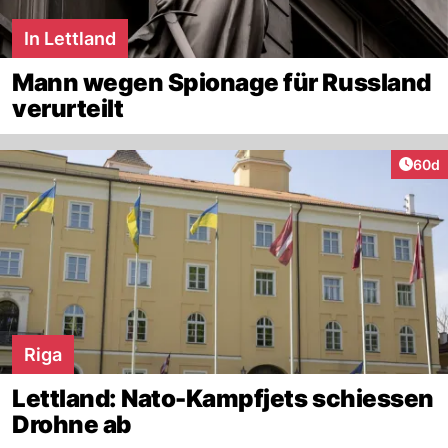
In Lettland
Mann wegen Spionage für Russland
verurteilt
Artik
60d
Riga
Lettland: Nato-Kampfjets schiessen
Drohne ab