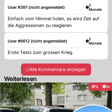
Artikel veröff
2
User #397 (nicht angemeldet)
Monate
Einfach vom Himmel holen, es wird Zeit auf
die Aggressionen zu reagieren
Artikel veröff
2
User #6612 (nicht angemeldet)
Monate
Erste Tests zum grossen Krieg.
Alle Kommentare anzeigen
Weiterlesen
Art
73
1h
Interaktione