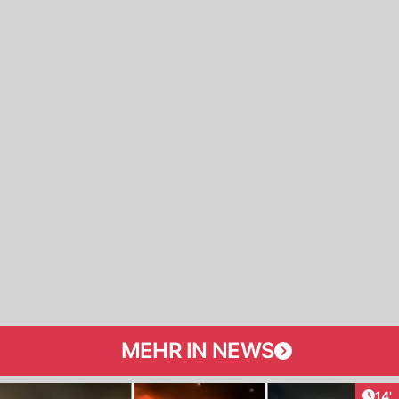
MEHR IN NEWS
Arti
14'