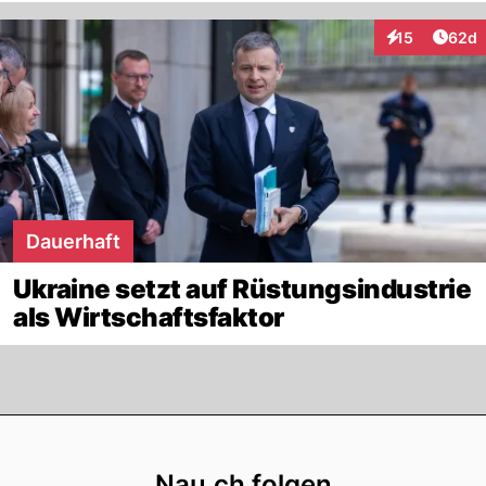
Artik
15
62d
Interaktionen
Dauerhaft
Ukraine setzt auf Rüstungsindustrie
als Wirtschaftsfaktor
Footer
Nau.ch folgen