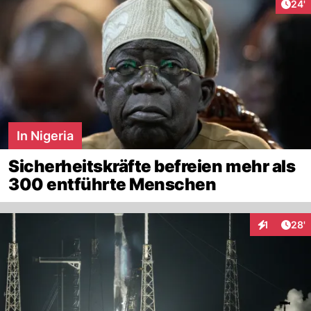
Arti
24'
In Nigeria
Sicherheitskräfte befreien mehr als
300 entführte Menschen
Arti
1
28'
Interaktion