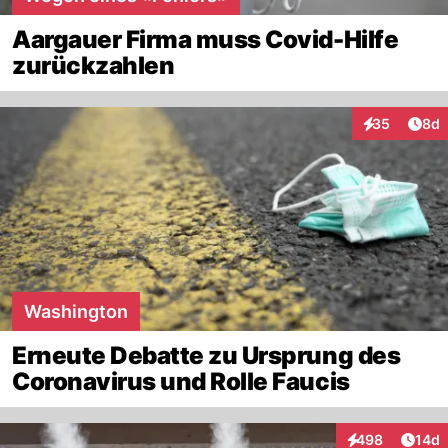
Aargauer Firma muss Covid-Hilfe
zurückzahlen
Arti
35
8d
Interaktionen
Washington
Erneute Debatte zu Ursprung des
Coronavirus und Rolle Faucis
Artik
498
14d
Interaktionen