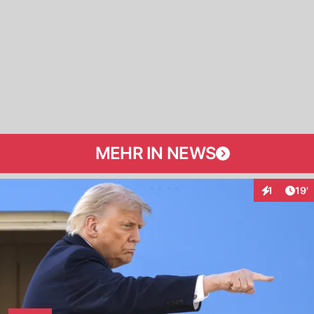
MEHR IN NEWS
Arti
1
19'
Interaktion