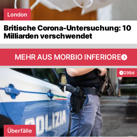
London
Britische Corona-Untersuchung: 10
Milliarden verschwendet
MEHR AUS MORBIO INFERIORE
Artikel
298d
Überfälle