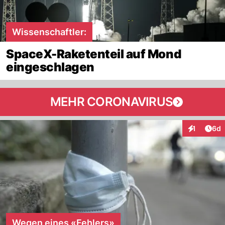
Wissenschaftler:
SpaceX-Raketenteil auf Mond
eingeschlagen
MEHR CORONAVIRUS
Arti
1
6d
Interaktion
Wegen eines «Fehlers»