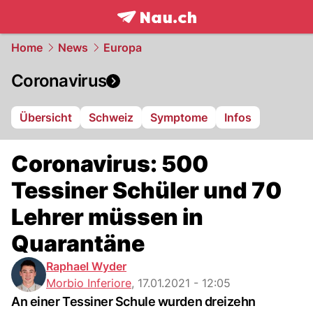
frontpage.
NAU.ch
Home
News
Europa
Coronavirus
Übersicht
Schweiz
Symptome
Infos
Coronavirus: 500
Tessiner Schüler und 70
Lehrer müssen in
Quarantäne
Raphael Wyder
Morbio Inferiore
,
17.01.2021 - 12:05
An einer Tessiner Schule wurden dreizehn