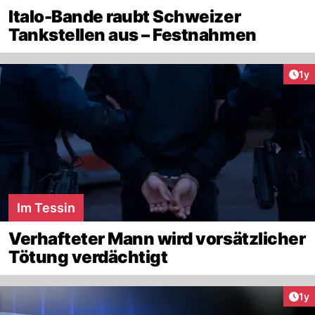
Italo-Bande raubt Schweizer
Tankstellen aus – Festnahmen
Art
1y
Im Tessin
Verhafteter Mann wird vorsätzlicher
Tötung verdächtigt
Art
1y