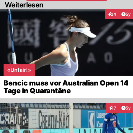
Weiterlesen
Arti
24
5y
Interaktionen
«Unfair!»
Bencic muss vor Australian Open 14
Tage in Quarantäne
Arti
17
5y
Interaktione