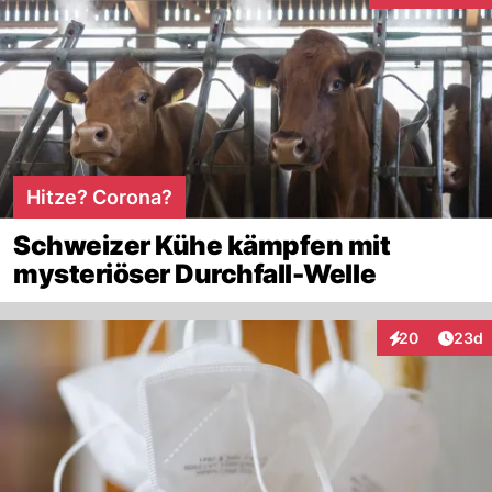
Hitze? Corona?
Schweizer Kühe kämpfen mit
mysteriöser Durchfall-Welle
Artik
20
23d
Interaktionen