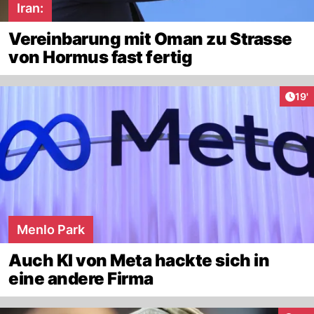
Iran:
Vereinbarung mit Oman zu Strasse
von Hormus fast fertig
Arti
19'
Menlo Park
Auch KI von Meta hackte sich in
eine andere Firma