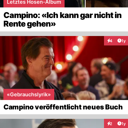
Letztes Hosen-Album
Campino: «Ich kann gar nicht in
Rente gehen»
Art
4
1y
Interaktion
«Gebrauchslyrik»
Campino veröffentlicht neues Buch
Art
2
1y
Interaktion