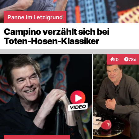
Panne im Letzigrund
Campino verzählt sich bei
Toten-Hosen-Klassiker
Artik
20
78d
Interaktionen