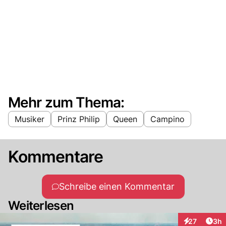
Mehr zum Thema:
Musiker
Prinz Philip
Queen
Campino
Kommentare
Schreibe einen Kommentar
Weiterlesen
Arti
27
3h
Interaktionen