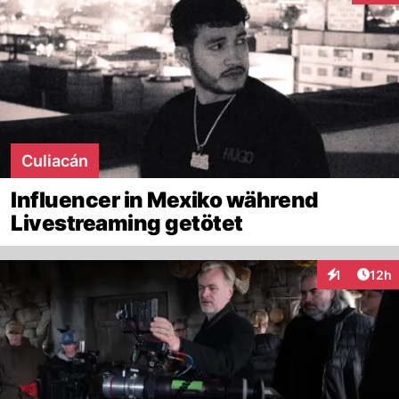
Culiacán
Influencer in Mexiko während
Livestreaming getötet
Artik
1
12h
Interaktione