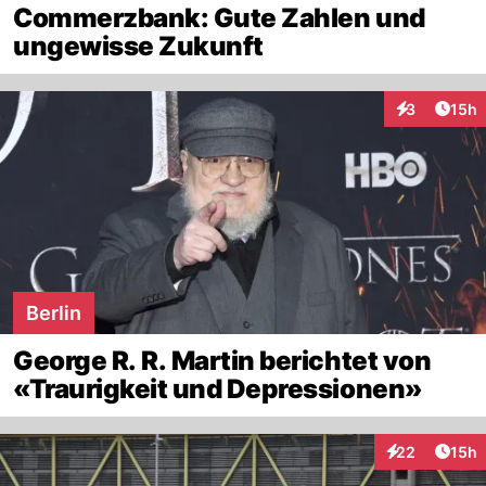
Commerzbank: Gute Zahlen und
ungewisse Zukunft
Artik
3
15h
Interaktione
Berlin
George R. R. Martin berichtet von
«Traurigkeit und Depressionen»
Artik
22
15h
Interaktionen