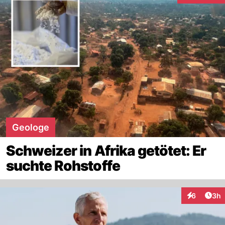
Geologe
Schweizer in Afrika getötet: Er
suchte Rohstoffe
Arti
6
3h
Interaktion