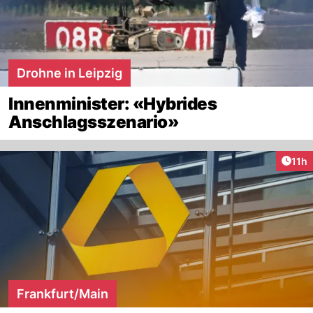
Drohne in Leipzig
Innenminister: «Hybrides
Anschlagsszenario»
Artik
11h
Frankfurt/Main