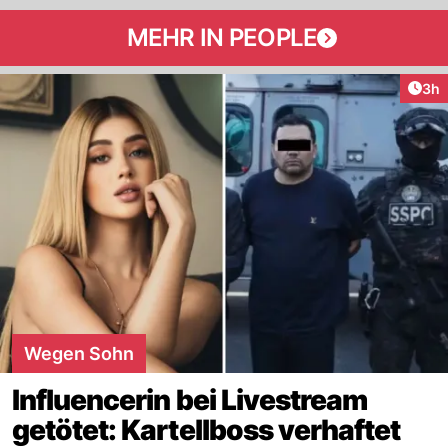
MEHR IN PEOPLE
Arti
3h
Wegen Sohn
Influencerin bei Livestream
getötet: Kartellboss verhaftet