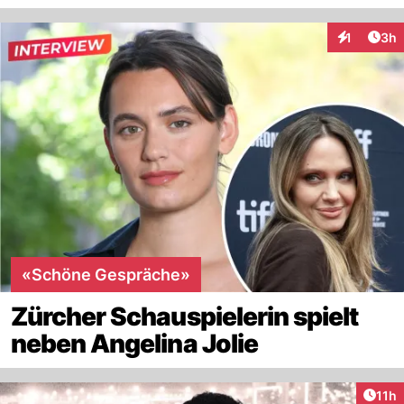
Arti
1
3h
Interaktion
«Schöne Gespräche»
Zürcher Schauspielerin spielt
neben Angelina Jolie
Artik
11h