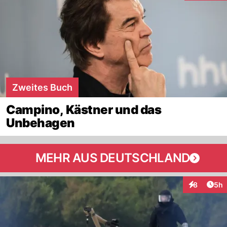
Zweites Buch
Campino, Kästner und das
Unbehagen
MEHR AUS DEUTSCHLAND
Arti
8
5h
Interaktion