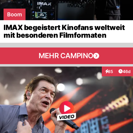
Boom
IMAX begeistert Kinofans weltweit
mit besonderen Filmformaten
MEHR CAMPINO
Artik
85
46d
Interaktionen