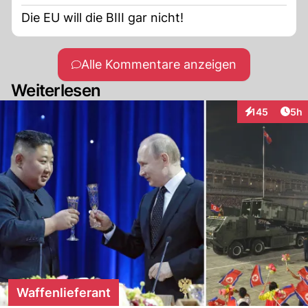
Die EU will die BIII gar nicht!
Alle Kommentare anzeigen
Weiterlesen
Arti
145
5h
Interaktionen
Waffenlieferant