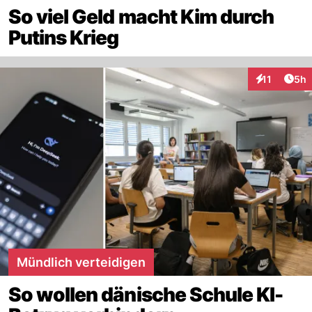
So viel Geld macht Kim durch
Putins Krieg
Arti
11
5h
Interaktione
Mündlich verteidigen
So wollen dänische Schule KI-