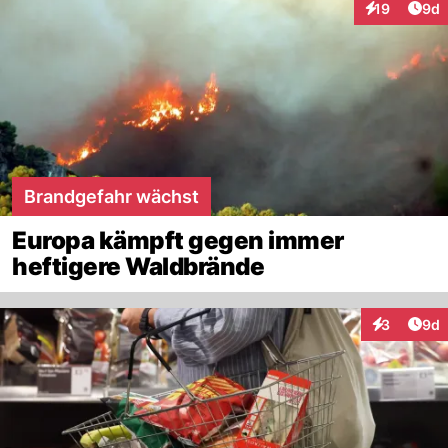
Arti
19
9d
Interaktione
Brandgefahr wächst
Europa kämpft gegen immer
heftigere Waldbrände
Arti
3
9d
Interaktion