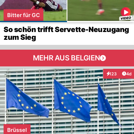
Bitter für GC
So schön trifft Servette-Neuzugang
zum Sieg
MEHR AUS BELGIEN
Arti
123
4d
Interaktionen
Brüssel