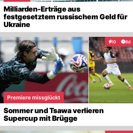
Milliarden-Erträge aus
festgesetztem russischem Geld für
Ukraine
Arti
10
8d
Interaktione
Premiere missglückt
Sommer und Tsawa verlieren
Supercup mit Brügge