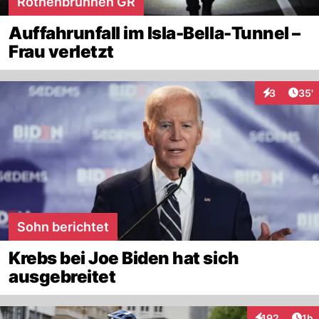
Rothenbrunnen GR
Auffahrunfall im Isla-Bella-Tunnel –
Frau verletzt
Arti
3
35'
Interaktione
Sohn berichtet
Krebs bei Joe Biden hat sich
ausgebreitet
Art
192
1h