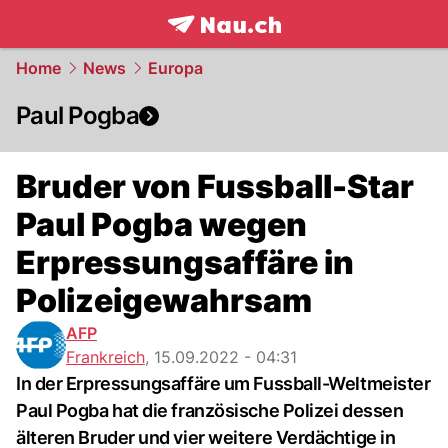
frontpage.
NAU.ch
Home
News
Europa
Paul Pogba
Bruder von Fussball-Star
Paul Pogba wegen
Erpressungsaffäre in
Polizeigewahrsam
AFP
Frankreich
,
15.09.2022 - 04:31
In der Erpressungsaffäre um Fussball-Weltmeister
Paul Pogba hat die französische Polizei dessen
älteren Bruder und vier weitere Verdächtige in