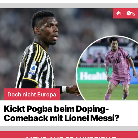
Art
1
1y
Interaktion
Doch nicht Europa
Kickt Pogba beim Doping-
Comeback mit Lionel Messi?