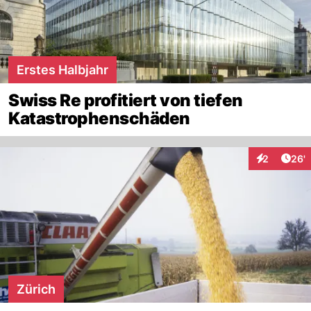
Erstes Halbjahr
Swiss Re profitiert von tiefen
Katastrophenschäden
Arti
2
26'
Interaktione
Zürich