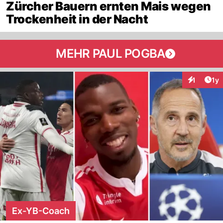
Zürcher Bauern ernten Mais wegen
Trockenheit in der Nacht
MEHR PAUL POGBA
Art
1
1y
Interaktion
Ex-YB-Coach