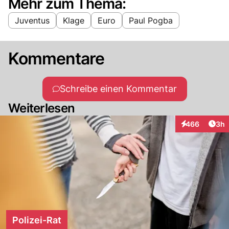
Mehr zum Thema:
Juventus
Klage
Euro
Paul Pogba
Kommentare
Schreibe einen Kommentar
Weiterlesen
Arti
466
3h
Interaktionen
Polizei-Rat