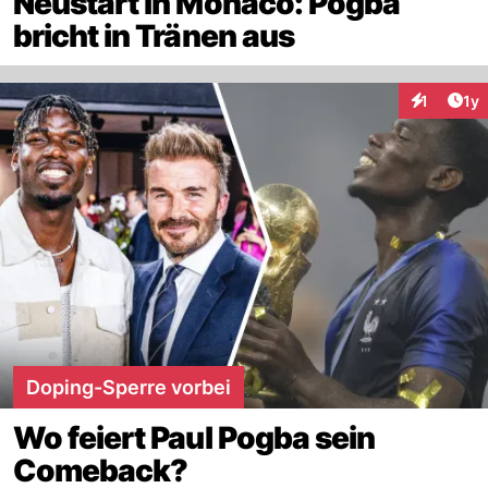
Neustart in Monaco: Pogba
bricht in Tränen aus
Art
1
1y
Interaktion
Doping-Sperre vorbei
Wo feiert Paul Pogba sein
Comeback?