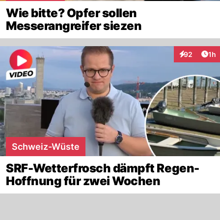
Wie bitte? Opfer sollen
Messerangreifer siezen
Art
92
1h
Interaktione
Schweiz-Wüste
SRF-Wetterfrosch dämpft Regen-
Hoffnung für zwei Wochen