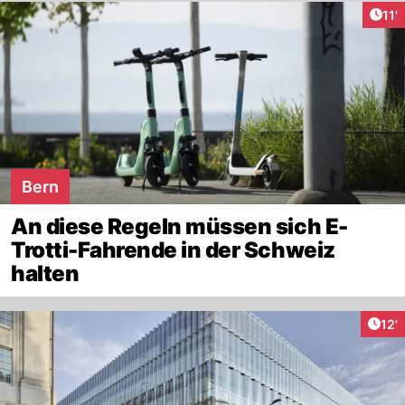
Arti
11'
Bern
An diese Regeln müssen sich E-
Trotti-Fahrende in der Schweiz
halten
Arti
12'