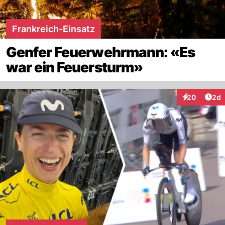
Frankreich-Einsatz
Genfer Feuerwehrmann: «Es
war ein Feuersturm»
Arti
20
2d
Interaktionen