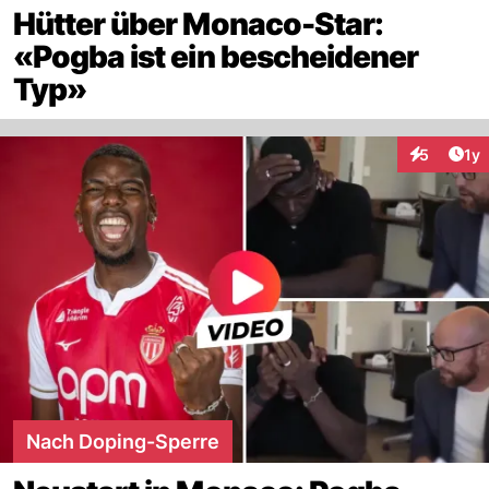
Hütter über Monaco-Star:
«Pogba ist ein bescheidener
Typ»
Art
5
1y
Interaktion
Nach Doping-Sperre