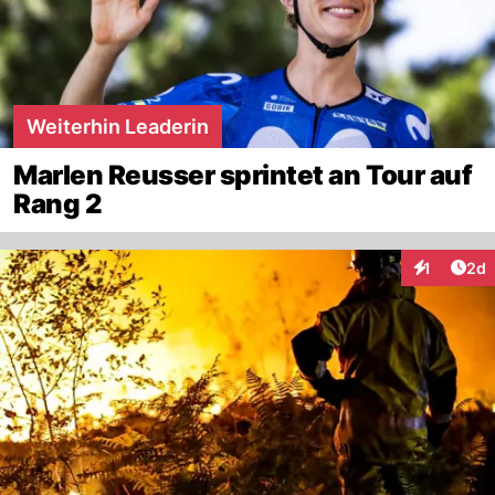
Weiterhin Leaderin
Marlen Reusser sprintet an Tour auf
Rang 2
Arti
1
2d
Interaktion