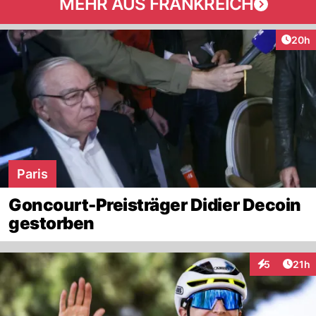
MEHR AUS FRANKREICH
Artik
20h
Paris
Goncourt-Preisträger Didier Decoin
gestorben
Artik
5
21h
Interaktione