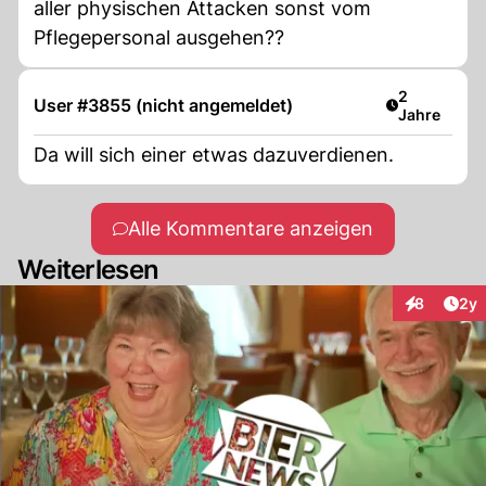
aller physischen Attacken sonst vom
Pflegepersonal ausgehen??
Artikel verö
2
User #3855 (nicht angemeldet)
Jahre
Da will sich einer etwas dazuverdienen.
Alle Kommentare anzeigen
Weiterlesen
Arti
8
2y
Interaktion