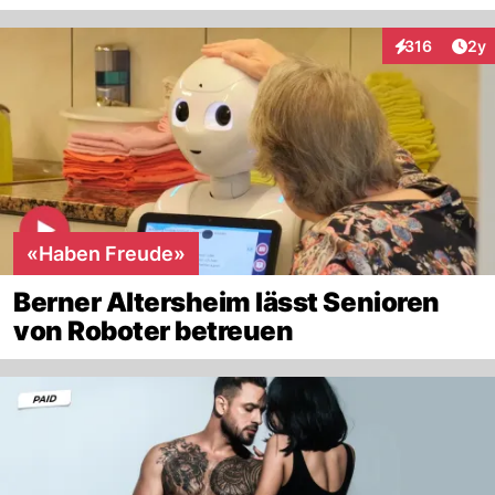
Arti
316
2y
Interaktionen
«Haben Freude»
Berner Altersheim lässt Senioren
von Roboter betreuen