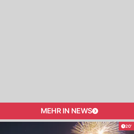
MEHR IN NEWS
Arti
20'