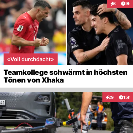
Arti
8
9h
Interaktion
«Voll durchdacht»
Teamkollege schwärmt in höchsten
Tönen von Xhaka
Artik
29
15h
Interaktionen