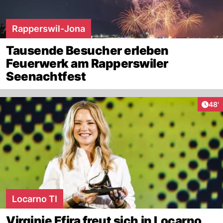
Rapperswil-Jona
Tausende Besucher erleben
Feuerwerk am Rapperswiler
Seenachtfest
Arti
48'
Locarno TI
Virginie Efira freut sich in Locarno