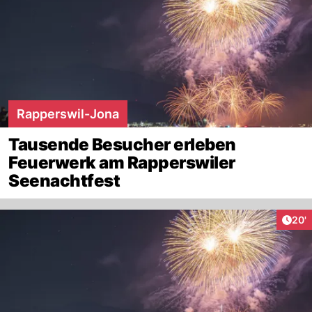
Rapperswil-Jona
Tausende Besucher erleben
Feuerwerk am Rapperswiler
Seenachtfest
Arti
20'