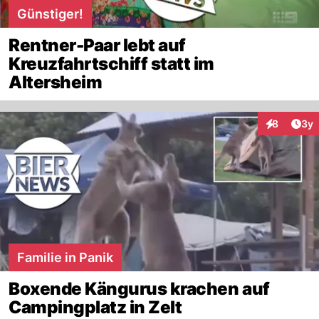
Günstiger!
Rentner-Paar lebt auf
Kreuzfahrtschiff statt im
Altersheim
Arti
8
3y
Interaktion
Familie in Panik
Boxende Kängurus krachen auf
Campingplatz in Zelt