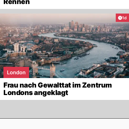
Rennen
Art
1d
London
Frau nach Gewalttat im Zentrum
Londons angeklagt
Footer