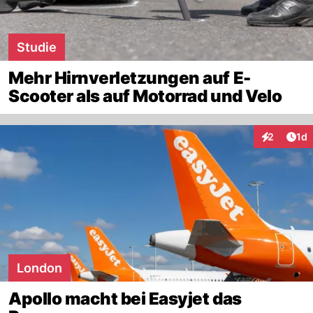
Studie
Mehr Hirnverletzungen auf E-
Scooter als auf Motorrad und Velo
Art
2
1d
Interaktion
London
Apollo macht bei Easyjet das