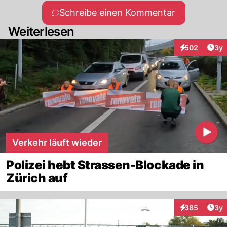
Schreibe einen Kommentar
Weiterlesen
Arti
502
3y
Interaktionen
Verkehr läuft wieder
Polizei hebt Strassen-Blockade in
Zürich auf
Arti
385
3y
Interaktionen