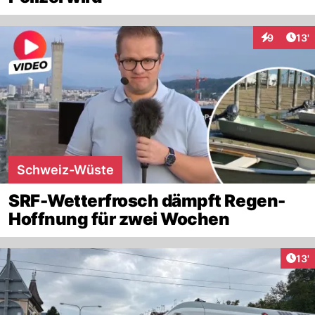
Arti
9
13'
Interaktion
Schweiz-Wüste
SRF-Wetterfrosch dämpft Regen-
Hoffnung für zwei Wochen
Arti
13'