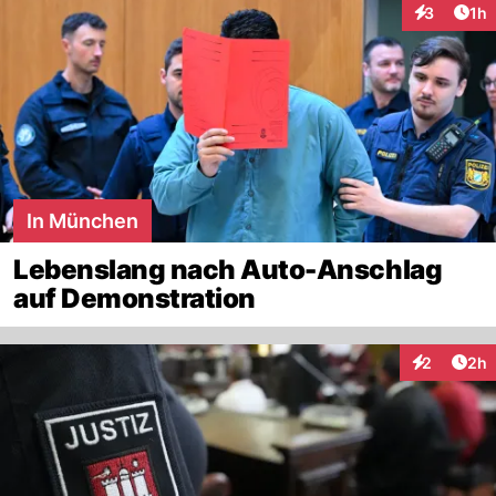
Art
3
1h
Interaktion
In München
Lebenslang nach Auto-Anschlag
auf Demonstration
Arti
2
2h
Interaktion