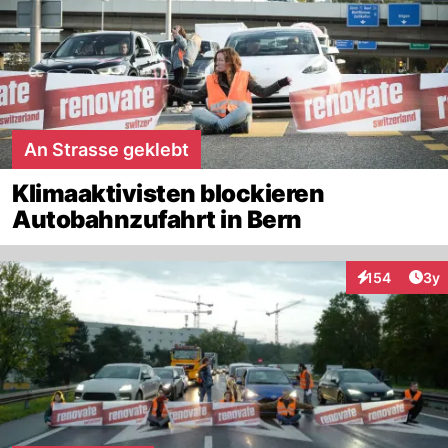
An Strasse geklebt
Klimaaktivisten blockieren
Autobahnzufahrt in Bern
Arti
154
3y
Interaktionen