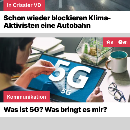
In Crissier VD
Schon wieder blockieren Klima-
Aktivisten eine Autobahn
Arti
19
9h
Interaktione
Kommunikation
Was ist 5G? Was bringt es mir?