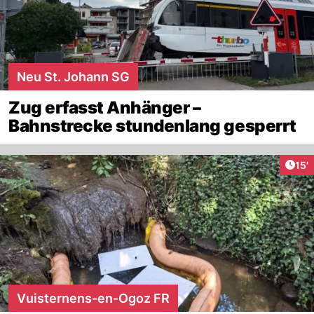
Neu St. Johann SG
Zug erfasst Anhänger –
Bahnstrecke stundenlang gesperrt
Arti
15'
Vuisternens-en-Ogoz FR