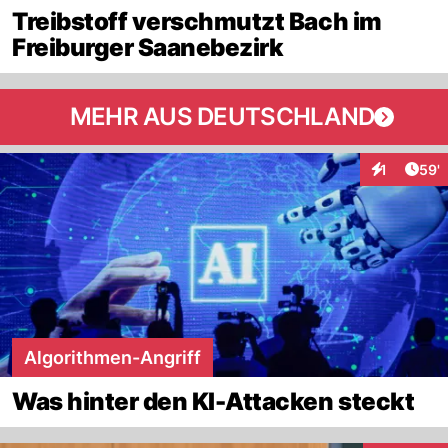
Treibstoff verschmutzt Bach im
Freiburger Saanebezirk
MEHR AUS DEUTSCHLAND
Arti
1
59'
Interaktion
Algorithmen-Angriff
Was hinter den KI-Attacken steckt