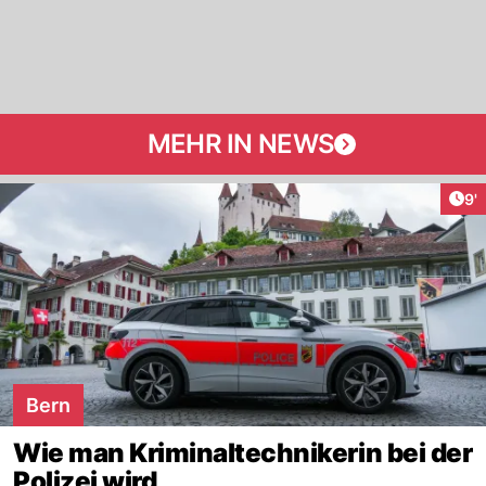
MEHR IN NEWS
Art
9'
Bern
Wie man Kriminaltechnikerin bei der
Polizei wird