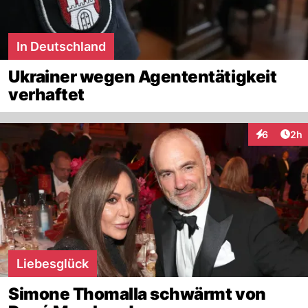
In Deutschland
Ukrainer wegen Agententätigkeit
verhaftet
Arti
6
2h
Interaktion
Liebesglück
Simone Thomalla schwärmt von