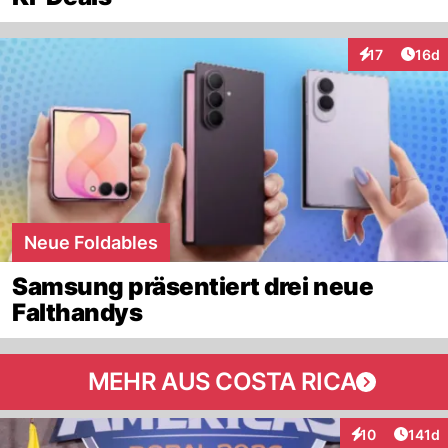
Artik
17
16d
Interaktionen
Neue Foldables
Samsung präsentiert drei neue
Falthandys
MEHR AUS COSTA RICA
Artike
10
141d
Interaktionen