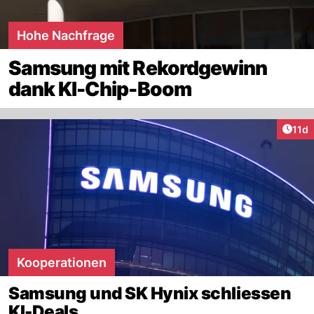
Hohe Nachfrage
Samsung mit Rekordgewinn
dank KI-Chip-Boom
Artik
11d
Kooperationen
Samsung und SK Hynix schliessen
KI-Deals