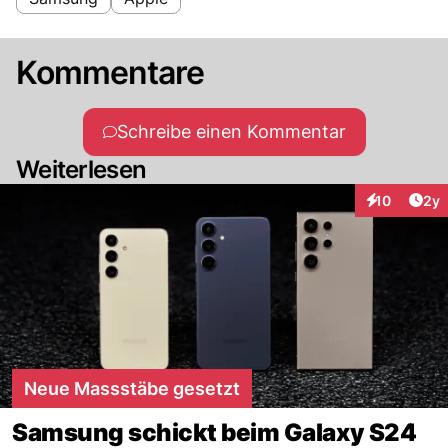
Kommentare
Schreibe einen Kommentar
Weiterlesen
Arti
10
2y
Interaktione
Neue Massstäbe gesetzt
Samsung schickt beim Galaxy S24