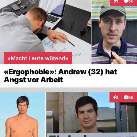
Arti
1
58'
Interaktion
«Macht Leute wütend»
«Ergophobie»: Andrew (32) hat
Angst vor Arbeit
Arti
3
59'
Interaktione