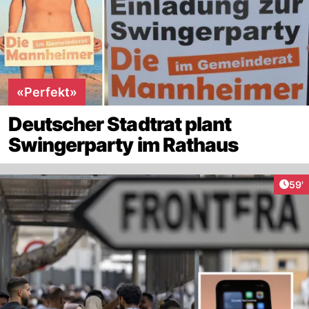
«Perfekt»
Deutscher Stadtrat plant
Swingerparty im Rathaus
Arti
59'