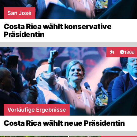
San José
Costa Rica wählt konservative
Präsidentin
Artike
1
186d
Interaktionen
Vorläufige Ergebnisse
Costa Rica wählt neue Präsidentin