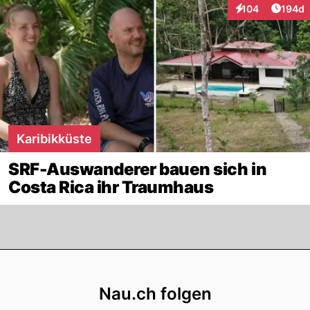
Artike
104
194d
Interaktionen
Karibikküste
SRF-Auswanderer bauen sich in
Costa Rica ihr Traumhaus
Footer
Nau.ch folgen