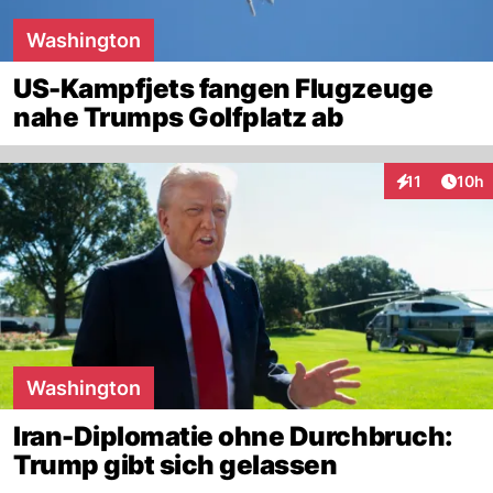
Washington
US-Kampfjets fangen Flugzeuge
nahe Trumps Golfplatz ab
Artik
11
10h
Interaktionen
Washington
Iran-Diplomatie ohne Durchbruch:
Trump gibt sich gelassen