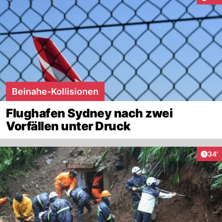
Beinahe-Kollisionen
Flughafen Sydney nach zwei
Vorfällen unter Druck
Arti
34'