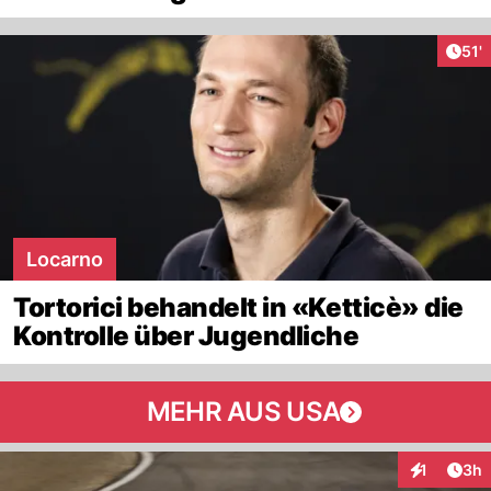
Arti
51'
Locarno
Tortorici behandelt in «Ketticè» die
Kontrolle über Jugendliche
MEHR AUS USA
Arti
1
3h
Interaktion