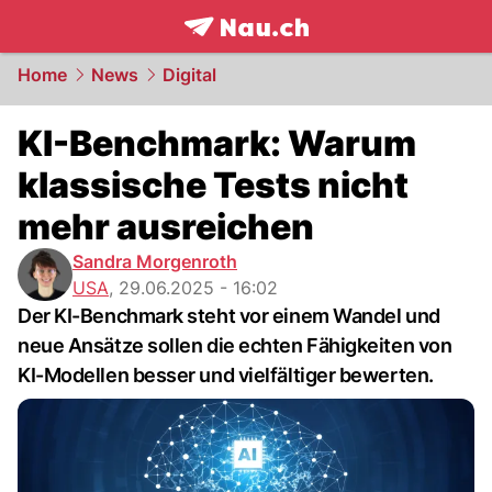
frontpage.
NAU.ch
Home
News
Digital
KI-Benchmark: Warum
klassische Tests nicht
mehr ausreichen
Sandra Morgenroth
USA
,
29.06.2025 - 16:02
Der KI-Benchmark steht vor einem Wandel und
neue Ansätze sollen die echten Fähigkeiten von
KI-Modellen besser und vielfältiger bewerten.