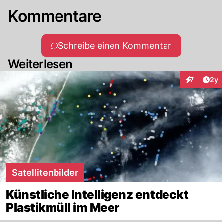
Kommentare
Schreibe einen Kommentar
Weiterlesen
Arti
7
2y
Interaktion
Satellitenbilder
Künstliche Intelligenz entdeckt
Plastikmüll im Meer