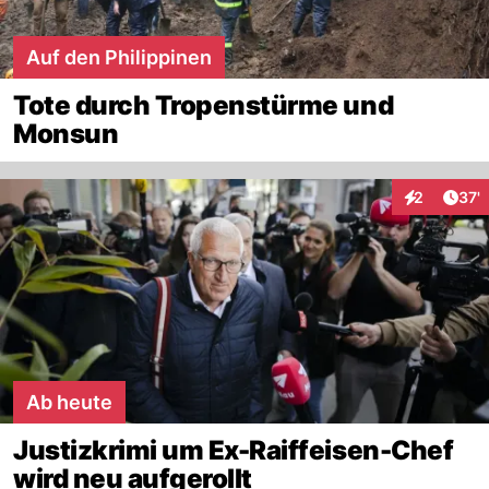
Auf den Philippinen
Tote durch Tropenstürme und
Monsun
Arti
2
37'
Interaktione
Ab heute
Justizkrimi um Ex-Raiffeisen-Chef
wird neu aufgerollt