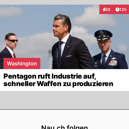
Artik
20
12h
Interaktionen
Washington
Pentagon ruft Industrie auf,
schneller Waffen zu produzieren
Footer
Nau.ch folgen