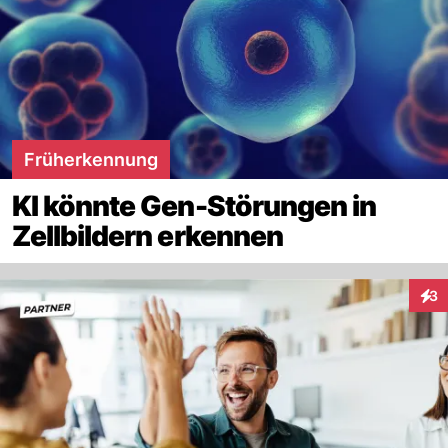
Früherkennung
KI könnte Gen-Störungen in
Zellbildern erkennen
3
Inte