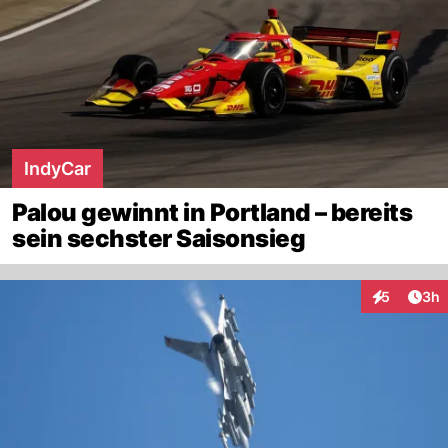
IndyCar
Palou gewinnt in Portland – bereits
sein sechster Saisonsieg
Arti
5
3h
Interaktion