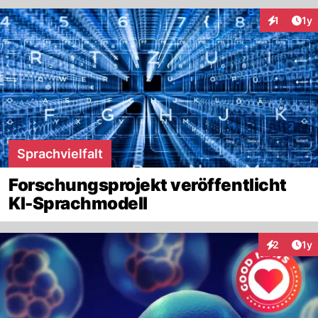
Art
1
1y
Interaktion
Sprachvielfalt
Forschungsprojekt veröffentlicht
KI-Sprachmodell
Art
2
1y
Interaktion