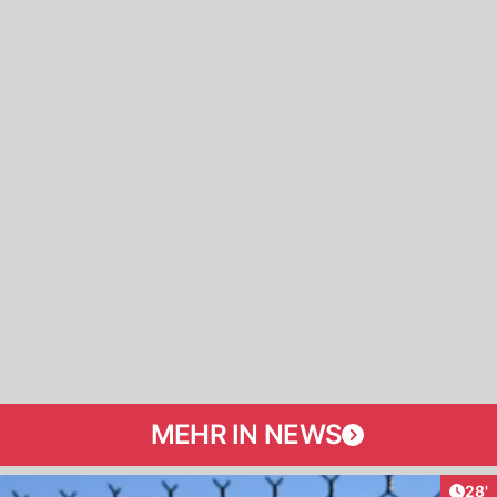
MEHR IN NEWS
Arti
28'