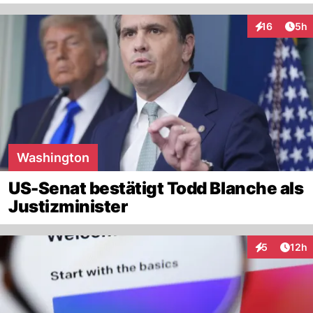
Arti
16
5h
Interaktione
Washington
US-Senat bestätigt Todd Blanche als
Justizminister
Artik
5
12h
Interaktione