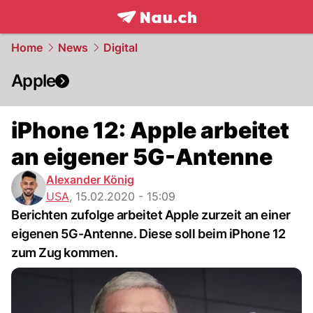
frontpage.
NAU.ch
Home
News
Digital
Apple
iPhone 12: Apple arbeitet
an eigener 5G-Antenne
Alexander König
USA
,
15.02.2020 - 15:09
Berichten zufolge arbeitet Apple zurzeit an einer
eigenen 5G-Antenne. Diese soll beim iPhone 12
zum Zug kommen.