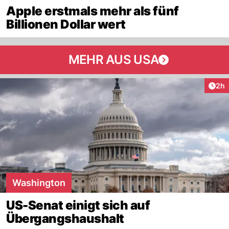
Apple erstmals mehr als fünf
Billionen Dollar wert
MEHR AUS USA
Arti
2h
Washington
US-Senat einigt sich auf
Übergangshaushalt