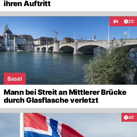
ihren Auftritt
Arti
4
25'
Interaktione
Basel
Mann bei Streit an Mittlerer Brücke
durch Glasflasche verletzt
Arti
45'