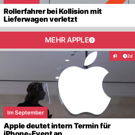
Rollerfahrer bei Kollision mit
Lieferwagen verletzt
MEHR APPLE
Arti
1
2d
Interaktion
Im September
Apple deutet intern Termin für
iPhone-Event an