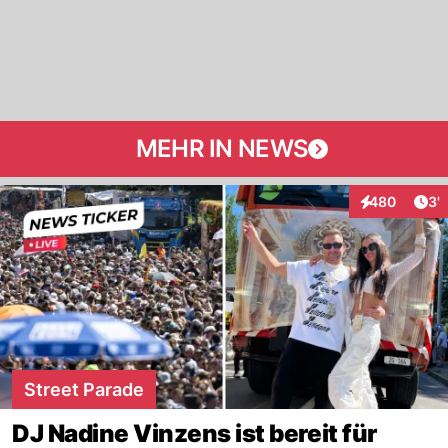
MEHR IN NEWS
Art
480
3'
Interaktionen
Street Parade
DJ Nadine Vinzens ist bereit für