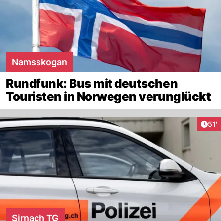
Namsskogan
Rundfunk: Bus mit deutschen
Touristen in Norwegen verunglückt
Arti
51'
Sirnach TG