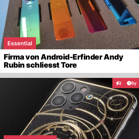
Essential
Firma von Android-Erfinder Andy
Rubin schliesst Tore
Arti
3
6y
Interaktion