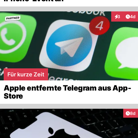
Arti
3
4d
Interaktion
Für kurze Zeit
Apple entfernte Telegram aus App-
Store
Arti
8d