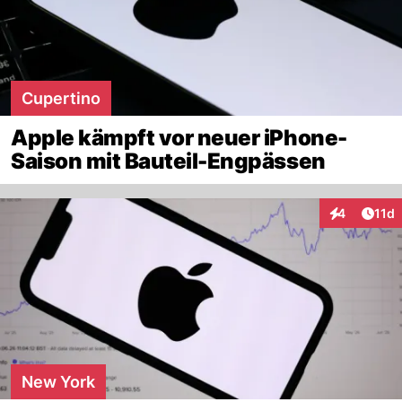
Cupertino
Apple kämpft vor neuer iPhone-
Saison mit Bauteil-Engpässen
Artik
4
11d
Interaktione
New York