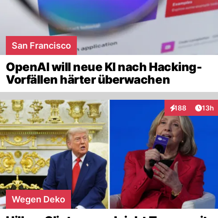
San Francisco
OpenAI will neue KI nach Hacking-
Vorfällen härter überwachen
Artik
188
13h
Interaktionen
Wegen Deko