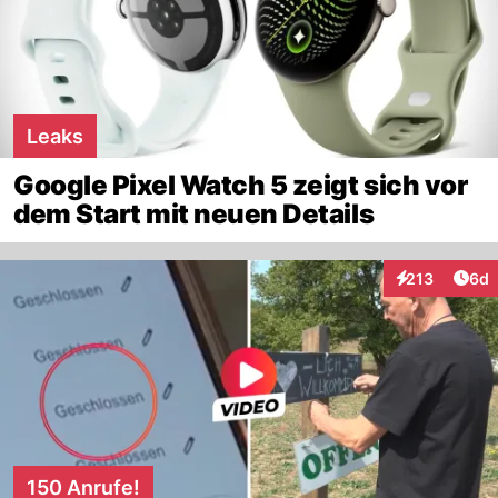
Leaks
Google Pixel Watch 5 zeigt sich vor
dem Start mit neuen Details
Arti
213
6d
Interaktionen
150 Anrufe!