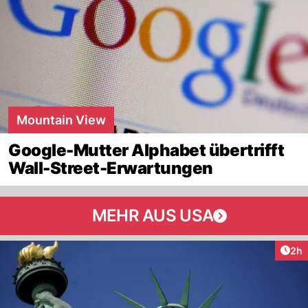
Mountain View
Google-Mutter Alphabet übertrifft
Wall-Street-Erwartungen
MEHR AUS USA
Arti
2h