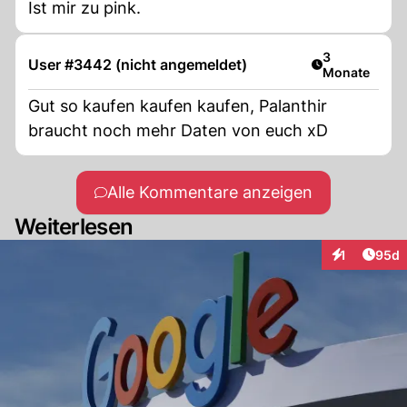
Ist mir zu pink.
Artikel veröff
3
User #3442 (nicht angemeldet)
Monate
Gut so kaufen kaufen kaufen, Palanthir
braucht noch mehr Daten von euch xD
Alle Kommentare anzeigen
Weiterlesen
Artik
1
95d
Interaktione