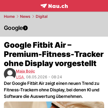
frontpage.
NAU.ch
Home
News
Digital
Google
Google Fitbit Air –
Premium-Fitness-Tracker
ohne Display vorgestellt
Maja Bojic
USA
,
08.05.2026 - 08:24
Der Google Fitbit Air zeigt einen neuen Trend zu
Fitness-Trackern ohne Display, bei denen KI und
Software die Auswertung übernehmen.