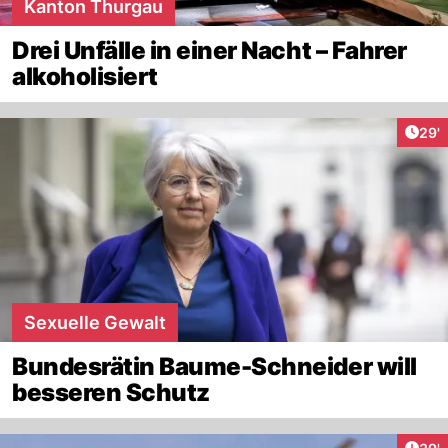
Kanton Thurgau
Drei Unfälle in einer Nacht – Fahrer
alkoholisiert
Arti
29'
Sexuelle Gewalt
Bundesrätin Baume-Schneider will
besseren Schutz
Arti