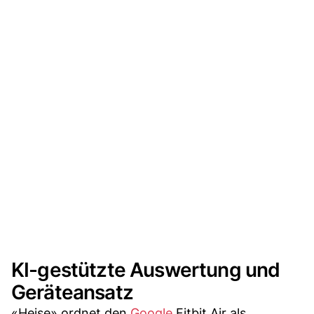
KI-gestützte Auswertung und
Geräteansatz
«Heise» ordnet den
Google
Fitbit Air als