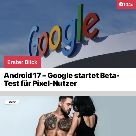
Artike
104d
Erster Blick
Android 17 – Google startet Beta-
Test für Pixel-Nutzer