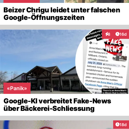
Beizer Chrigu leidet unter falschen
Google-Öffnungszeiten
Artik
8
16d
Interaktione
«Panik»
Google-KI verbreitet Fake-News
über Bäckerei-Schliessung
Artik
18d