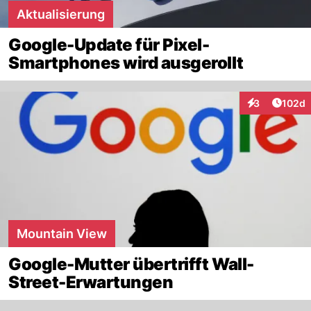
Aktualisierung
Google-Update für Pixel-
Smartphones wird ausgerollt
Artike
3
102d
Interaktionen
Mountain View
Google-Mutter übertrifft Wall-
Street-Erwartungen