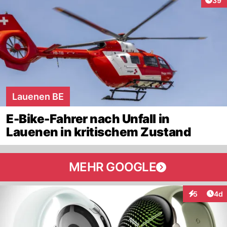
39'
Lauenen BE
E-Bike-Fahrer nach Unfall in
Lauenen in kritischem Zustand
MEHR GOOGLE
Arti
5
4d
Interaktion