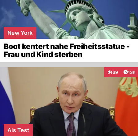
New York
Boot kentert nahe Freiheitsstatue -
Frau und Kind sterben
Artik
169
13h
Interaktionen
Als Test