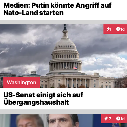
Medien: Putin könnte Angriff auf
Nato-Land starten
Art
1
1d
Interaktion
Washington
US-Senat einigt sich auf
Übergangshaushalt
Art
17
1d
Interaktione