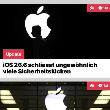
Artik
6
10d
Interaktione
Update
iOS 26.6 schliesst ungewöhnlich
viele Sicherheitslücken
Artik
9
18d
Interaktione