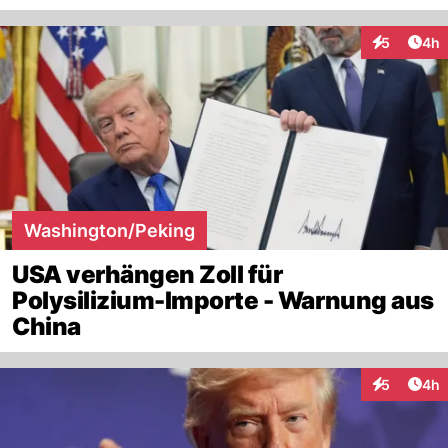
Arti
5
4h
Interaktion
Washington/Peking
USA verhängen Zoll für
Polysilizium-Importe - Warnung aus
China
Arti
5
4h
Interaktion