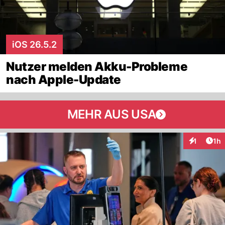
iOS 26.5.2
Nutzer melden Akku-Probleme
nach Apple-Update
MEHR AUS USA
Art
1
1h
Interaktion