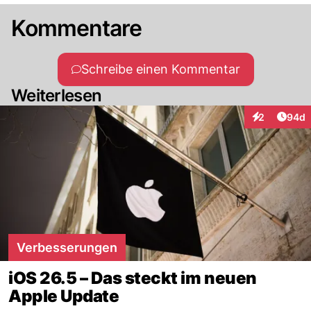
Kommentare
Schreibe einen Kommentar
Weiterlesen
Artik
2
94d
Interaktionen
Verbesserungen
iOS 26.5 – Das steckt im neuen
Apple Update