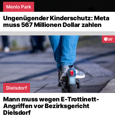
Menlo Park
Ungenügender Kinderschutz: Meta
muss 567 Millionen Dollar zahlen
Arti
36'
Dielsdorf
Mann muss wegen E-Trottinett-
Angriffen vor Bezirksgericht
Dielsdorf