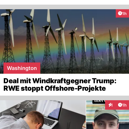
Art
1h
Washington
Deal mit Windkraftgegner Trump:
RWE stoppt Offshore-Projekte
Art
1
1h
Interaktion