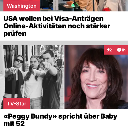
Washington
USA wollen bei Visa-Anträgen
Online-Aktivitäten noch stärker
prüfen
Art
2
1h
Interaktion
TV-Star
«Peggy Bundy» spricht über Baby
mit 52