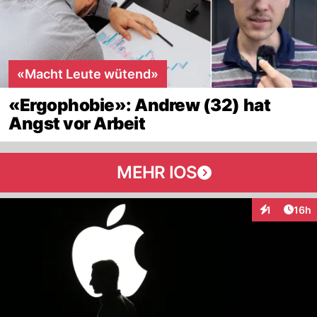
«Macht Leute wütend»
«Ergophobie»: Andrew (32) hat
Angst vor Arbeit
MEHR IOS
Artik
1
16h
Interaktione