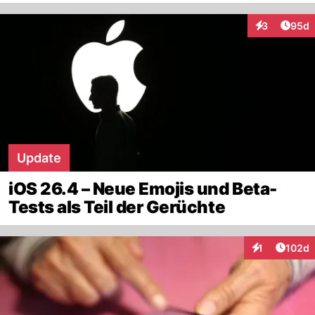
Artik
3
95d
Interaktionen
Update
iOS 26.4 – Neue Emojis und Beta-
Tests als Teil der Gerüchte
Artike
1
102d
Interaktionen