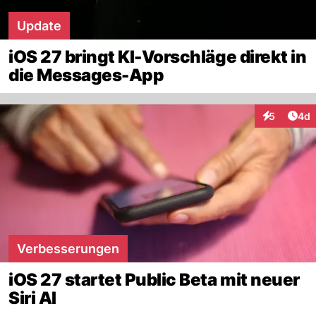
Update
iOS 27 bringt KI-Vorschläge direkt in
die Messages-App
Arti
5
4d
Interaktion
Verbesserungen
iOS 27 startet Public Beta mit neuer
Siri AI