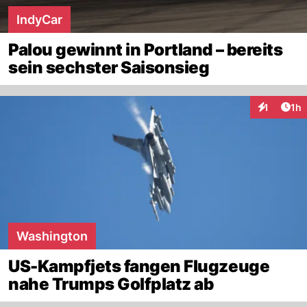
IndyCar
Palou gewinnt in Portland – bereits
sein sechster Saisonsieg
Art
1
1h
Interaktion
Washington
US-Kampfjets fangen Flugzeuge
nahe Trumps Golfplatz ab