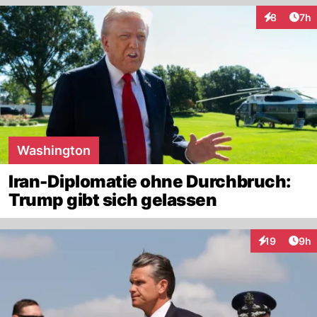
Arti
8
7h
Interaktion
Washington
Iran-Diplomatie ohne Durchbruch:
Trump gibt sich gelassen
Arti
19
9h
Interaktione