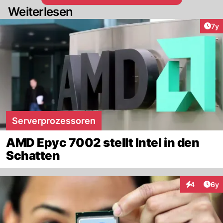
Weiterlesen
Art
7y
Serverprozessoren
AMD Epyc 7002 stellt Intel in den
Schatten
Arti
4
6y
Interaktion