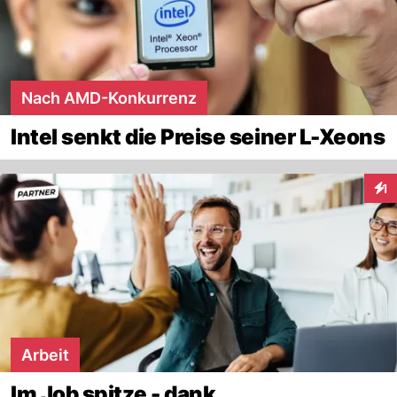
Nach AMD-Konkurrenz
Intel senkt die Preise seiner L-Xeons
1
Inte
Arbeit
Im Job spitze - dank