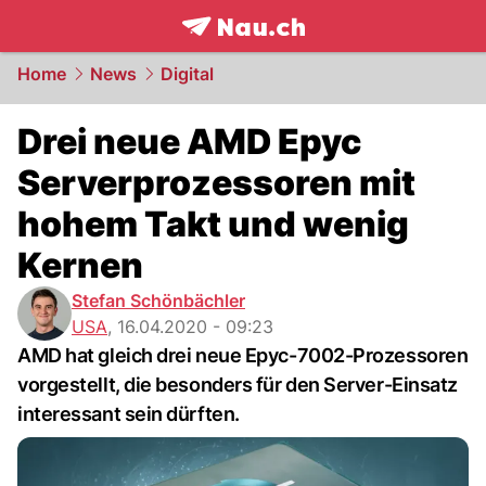
frontpage.
NAU.ch
Home
News
Digital
Drei neue AMD Epyc
Serverprozessoren mit
hohem Takt und wenig
Kernen
Stefan Schönbächler
USA
,
16.04.2020 - 09:23
AMD hat gleich drei neue Epyc-7002-Prozessoren
vorgestellt, die besonders für den Server-Einsatz
interessant sein dürften.