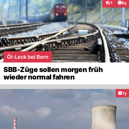
Arti
21
6y
Interaktione
Öl-Leck bei Bern
SBB-Züge sollen morgen früh
wieder normal fahren
Art
7y