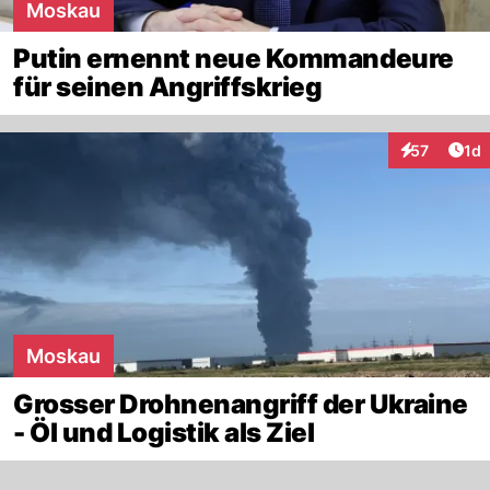
Moskau
Putin ernennt neue Kommandeure
für seinen Angriffskrieg
Art
57
1d
Interaktione
Moskau
Grosser Drohnenangriff der Ukraine
- Öl und Logistik als Ziel