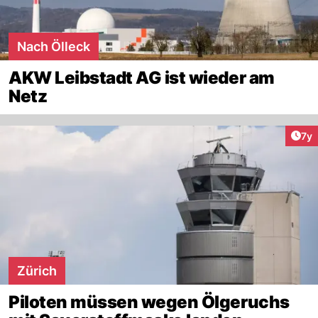
Nach Ölleck
AKW Leibstadt AG ist wieder am
Netz
Art
7y
Zürich
Piloten müssen wegen Ölgeruchs