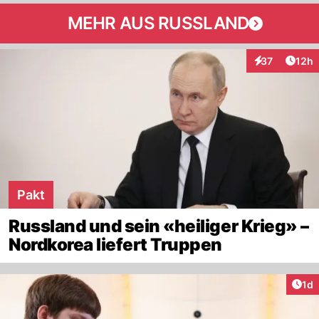
MEHR AUS RUSSLAND
Artik
37
12h
Interaktionen
Pakt
Russland und sein «heiliger Krieg» –
Nordkorea liefert Truppen
Art
1d