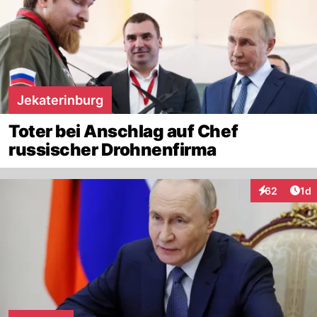
Jekaterinburg
Toter bei Anschlag auf Chef
russischer Drohnenfirma
Art
62
1d
Interaktione