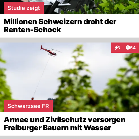
Studie zeigt
Millionen Schweizern droht der
Renten-Schock
Arti
3
54'
Interaktione
Schwarzsee FR
Armee und Zivilschutz versorgen
Freiburger Bauern mit Wasser