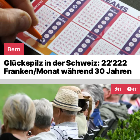
Bern
Glückspilz in der Schweiz: 22'222
Franken/Monat während 30 Jahren
Arti
11
41'
Interaktione