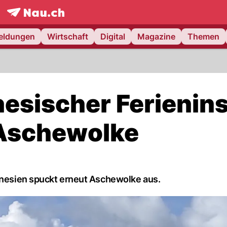
frontpage.
NAU.ch
meldungen
Wirtschaft
Digital
Magazine
Themen
esischer Ferienins
 Aschewolke
donesien spuckt erneut Aschewolke aus.