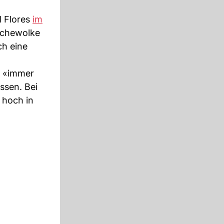
l Flores
im
schewolke
ch eine
i «immer
ssen. Bei
 hoch in