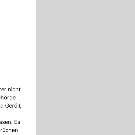
er nicht
ehörde
d Geröll,
ssen. Es
brüchen