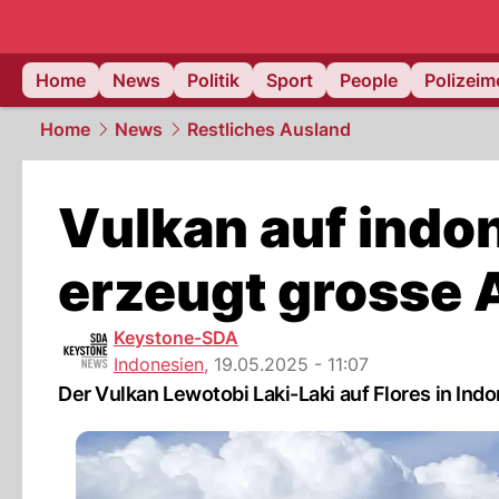
Home
News
Politik
Sport
People
Polizei
Home
News
Restliches Ausland
Vulkan auf indon
erzeugt grosse
Keystone-SDA
Indonesien
,
19.05.2025 - 11:07
Der Vulkan Lewotobi Laki-Laki auf Flores in In