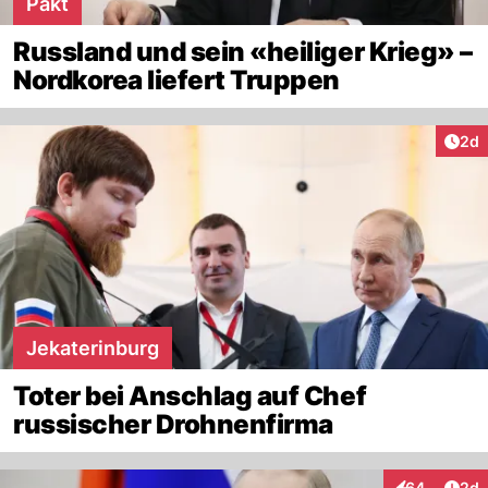
Pakt
Russland und sein «heiliger Krieg» –
Nordkorea liefert Truppen
Arti
2d
Jekaterinburg
Toter bei Anschlag auf Chef
russischer Drohnenfirma
Arti
64
2d