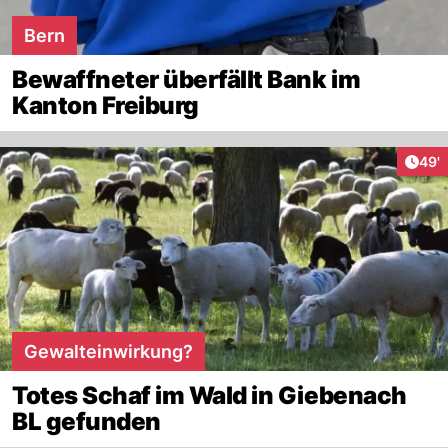
Bern
Bewaffneter überfällt Bank im
Kanton Freiburg
Arti
49'
Gewalteinwirkung?
Totes Schaf im Wald in Giebenach
BL gefunden