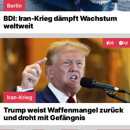
Berlin
BDI: Iran-Krieg dämpft Wachstum
weltweit
Art
26
1d
Interaktione
Iran-Krieg
Trump weist Waffenmangel zurück
und droht mit Gefängnis