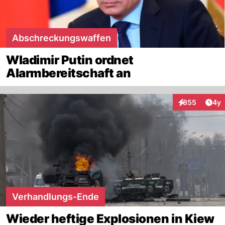
Abschreckungswaffen
Wladimir Putin ordnet
Alarmbereitschaft an
Arti
855
4y
Interaktionen
Verhandlungs-Ende
Wieder heftige Explosionen in Kiew