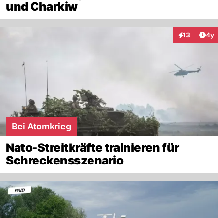
und Charkiw
Arti
13
4y
Interaktione
Bei Atomkrieg
Nato-Streitkräfte trainieren für
Schreckensszenario