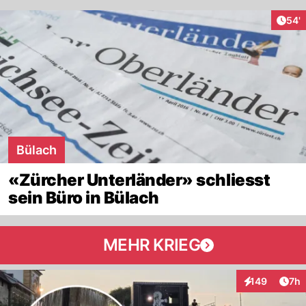
Arti
54'
Bülach
«Zürcher Unterländer» schliesst
sein Büro in Bülach
MEHR KRIEG
Arti
149
7h
Interaktionen