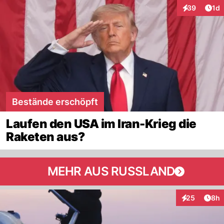
Art
39
1d
Interaktione
Bestände erschöpft
Laufen den USA im Iran-Krieg die
Raketen aus?
MEHR AUS RUSSLAND
Arti
25
8h
Interaktionen