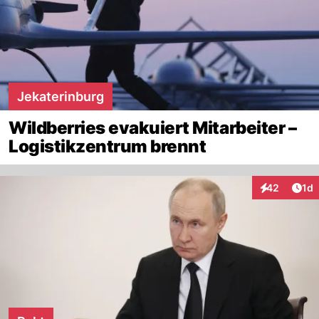
Jekaterinburg
Wildberries evakuiert Mitarbeiter –
Logistikzentrum brennt
Art
42
1d
Interaktione