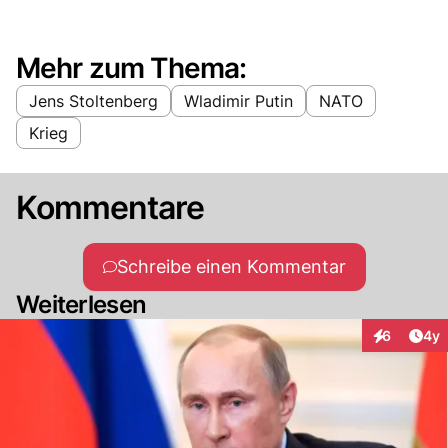
Mehr zum Thema:
Jens Stoltenberg
Wladimir Putin
NATO
Krieg
Kommentare
Schreibe einen Kommentar
Weiterlesen
Arti
6
4y
Interaktion