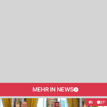
MEHR IN NEWS
Arti
3
27'
Interaktione