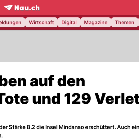
frontpage.
NAU.ch
meldungen
Wirtschaft
Digital
Magazine
Themen
ben auf den
 Tote und 129 Verle
er Stärke 8.2 die Insel Mindanao erschüttert. Auch ei
.