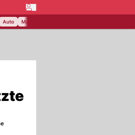
Auto
Matchcenter
Videos
Nau Plus
Lifestyle
tzte
ne