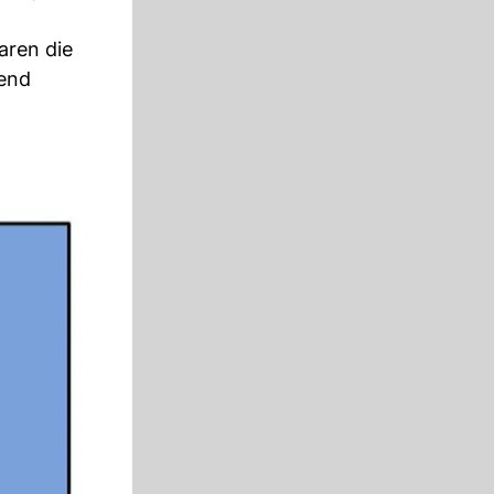
aren die
end