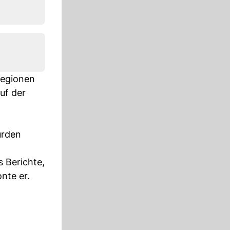
Regionen
uf der
urden
 Berichte,
nte er.