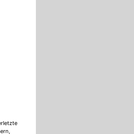
rletzte
ern,