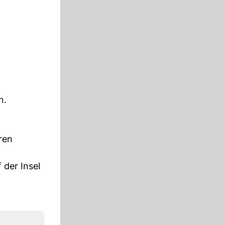
n.
ren
 der Insel