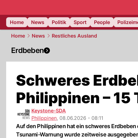
Home
News
Politik
Sport
People
Polizei
Home
News
Restliches Ausland
Erdbeben
Schweres Erdbe
Philippinen – 15
Keystone-SDA
Philippinen
,
08.06.2026 - 08:11
Auf den Philippinen hat ein schweres Erdbeben d
Tsunami-Warnung wurde zeitweise ausgegeben