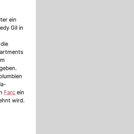
ter ein
edy Gil in
 die
partments
im
 geben.
Kolumbien
la-
on
Farc
ein
ehnt wird.