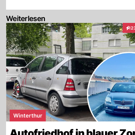
Weiterlesen
12
Inte
Winterthur
Autofriedhof in blauer Zo