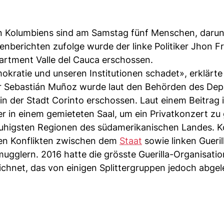
n Kolumbiens sind am Samstag fünf Menschen, darun
nberichten zufolge wurde der linke Politiker Jhon Fr
artment Valle del Cauca erschossen.
mokratie und unseren Institutionen schadet», erklärte
er Sebastián Muñoz wurde laut den Behörden des De
 der Stadt Corinto erschossen. Laut einem Beitrag 
er in einem gemieteten Saal, um ein Privatkonzert zu
ruhigsten Regionen des südamerikanischen Landes. 
ten Konflikten zwischen dem
Staat
sowie linken Gueril
ugglern. 2016 hatte die grösste Guerilla-Organisati
chnet, das von einigen Splittergruppen jedoch abgel