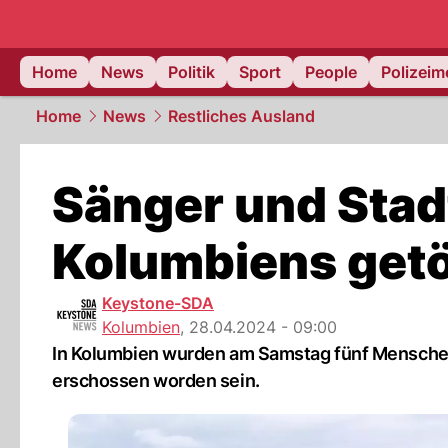
Home
News
Politik
Sport
People
Polizei
Home
News
Restliches Ausland
Sänger und Stad
Kolumbiens getö
Keystone-SDA
Kolumbien
,
28.04.2024 - 09:00
In Kolumbien wurden am Samstag fünf Menschen, 
erschossen worden sein.