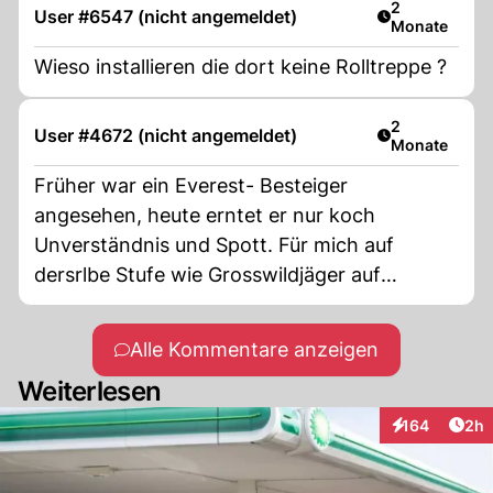
Artikel veröff
2
User #6547 (nicht angemeldet)
Monate
Wieso installieren die dort keine Rolltreppe ?
Artikel veröff
2
User #4672 (nicht angemeldet)
Monate
Früher war ein Everest- Besteiger
angesehen, heute erntet er nur koch
Unverständnis und Spott. Für mich auf
dersrlbe Stufe wie Grosswildjäger auf
Trophäenjagd.
Alle Kommentare anzeigen
Weiterlesen
Arti
164
2h
Interaktionen