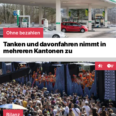
Ohne bezahlen
Tanken und davonfahren nimmt in
mehreren Kantonen zu
Art
2
8'
Interaktio
Bilanz