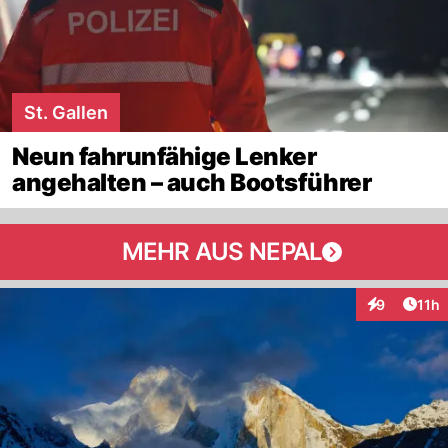
St. Gallen
Neun fahrunfähige Lenker
angehalten – auch Bootsführer
MEHR AUS NEPAL
Artik
9
11h
Interaktione