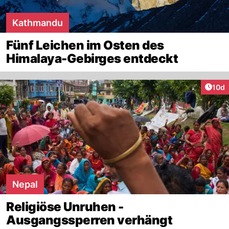
Kathmandu
Fünf Leichen im Osten des
Himalaya-Gebirges entdeckt
Artik
10d
Nepal
Religiöse Unruhen -
Ausgangssperren verhängt