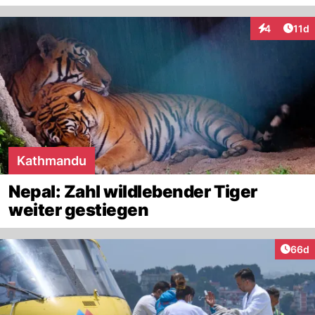
Artik
4
11d
Interaktione
Kathmandu
Nepal: Zahl wildlebender Tiger
weiter gestiegen
Artik
66d