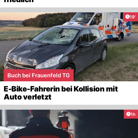
Arti
19'
Buch bei Frauenfeld TG
E-Bike-Fahrerin bei Kollision mit
Auto verletzt
Art
1h