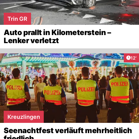
Trin GR
Auto prallt in Kilometerstein –
Lenker verletzt
Arti
12'
Kreuzlingen
Seenachtfest verläuft mehrheitlich
friedlich