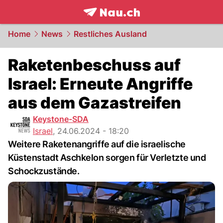
frontpage.
NAU.ch
Home
News
Restliches Ausland
Raketenbeschuss auf
Israel: Erneute Angriffe
aus dem Gazastreifen
Keystone-SDA
Israel
,
24.06.2024 - 18:20
Weitere Raketenangriffe auf die israelische
Küstenstadt Aschkelon sorgen für Verletzte und
Schockzustände.