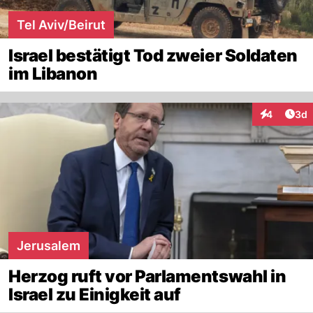
Tel Aviv/Beirut
Israel bestätigt Tod zweier Soldaten
im Libanon
Arti
4
3d
Interaktion
Jerusalem
Herzog ruft vor Parlamentswahl in
Israel zu Einigkeit auf