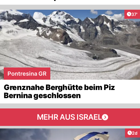
Arti
37'
Pontresina GR
Grenznahe Berghütte beim Piz
Bernina geschlossen
MEHR AUS ISRAEL
Arti
2d