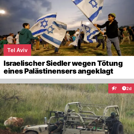
Tel Aviv
Israelischer Siedler wegen Tötung
eines Palästinensers angeklagt
Arti
7
2d
Interaktion