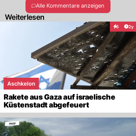
Alle Kommentare anzeigen
Weiterlesen
Arti
6
2y
Interaktion
Aschkelon
Rakete aus Gaza auf israelische
Küstenstadt abgefeuert