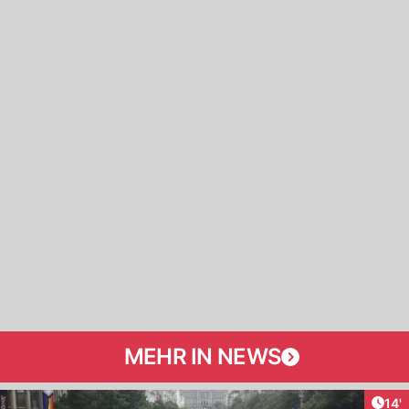
MEHR IN NEWS
Arti
14'