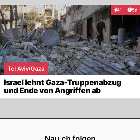
Arti
41
5d
Interaktione
Tel Aviv/Gaza
Israel lehnt Gaza-Truppenabzug
und Ende von Angriffen ab
Footer
Nau.ch folgen