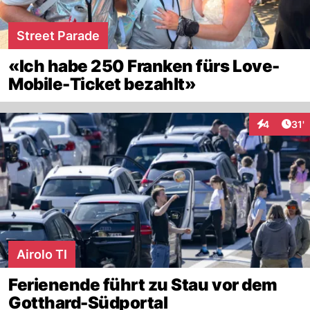
Street Parade
«Ich habe 250 Franken fürs Love-
Mobile-Ticket bezahlt»
Arti
4
31'
Interaktion
Airolo TI
Ferienende führt zu Stau vor dem
Gotthard-Südportal