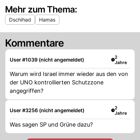
Mehr zum Thema:
Dschihad
Hamas
Kommentare
Artikel verö
2
User #1039 (nicht angemeldet)
Jahre
Warum wird Israel immer wieder aus den von
der UNO kontrollierten Schutzzone
angegriffen?
Artikel verö
2
User #3256 (nicht angemeldet)
Jahre
Was sagen SP und Grüne dazu?