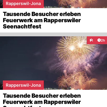
Rapperswil-Jona
Tausende Besucher erleben
Feuerwerk am Rapperswiler
Seenachtfest
Arti
1
2h
Interaktion
Rapperswil-Jona
Tausende Besucher erleben
Feuerwerk am Rapperswiler