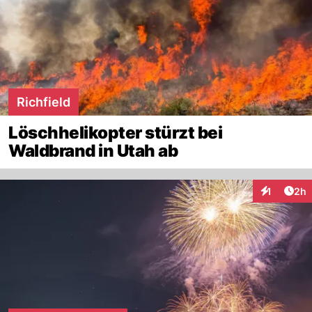
Richfield
Löschhelikopter stürzt bei
Waldbrand in Utah ab
Arti
1
2h
Interaktion