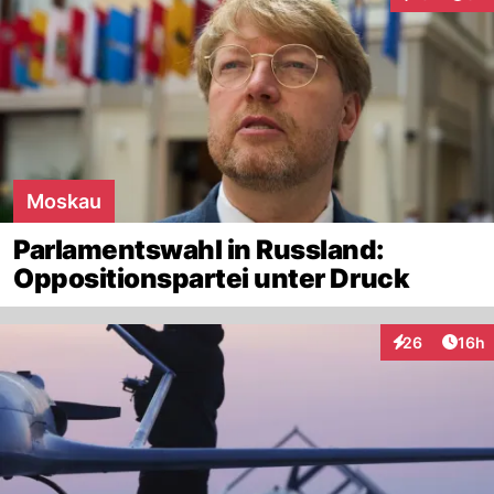
Interaktione
Moskau
Parlamentswahl in Russland:
Oppositionspartei unter Druck
Artik
26
16h
Interaktionen