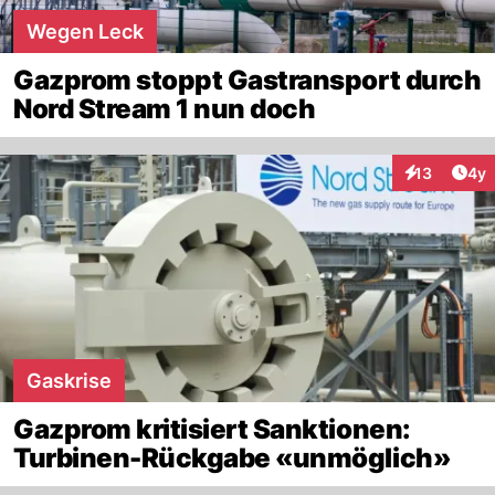
Wegen Leck
Gazprom stoppt Gastransport durch
Nord Stream 1 nun doch
Arti
13
4y
Interaktione
Gaskrise
Gazprom kritisiert Sanktionen:
Turbinen-Rückgabe «unmöglich»