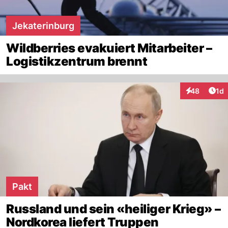
Jekaterinburg
Wildberries evakuiert Mitarbeiter –
Logistikzentrum brennt
Art
48
1d
Interaktione
Pakt
Russland und sein «heiliger Krieg» –
Nordkorea liefert Truppen