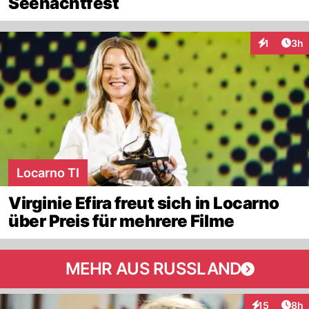
Seenachtfest
Arti
1
3h
Interaktion
Locarno TI
Virginie Efira freut sich in Locarno
über Preis für mehrere Filme
MEHR AUS RUSSLAND
Arti
15
8h