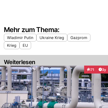
Mehr zum Thema:
Wladimir Putin
Ukraine Krieg
Gazprom
Krieg
EU
Weiterlesen
Arti
171
3y
Interaktionen