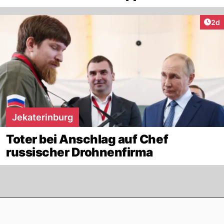
Arti
2d
Jekaterinburg
Toter bei Anschlag auf Chef
russischer Drohnenfirma
Footer