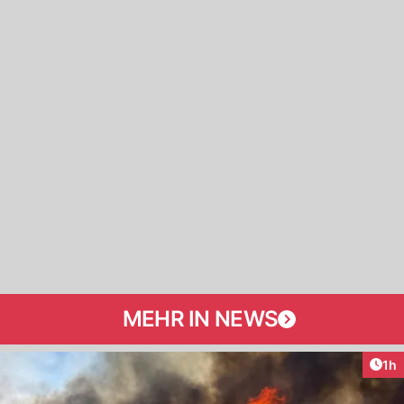
MEHR IN NEWS
Art
1h