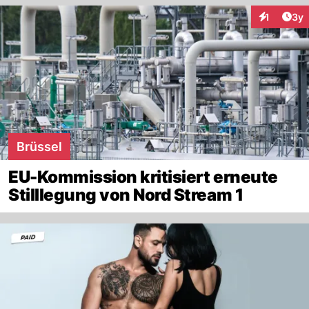
Arti
1
3y
Interaktion
Brüssel
EU-Kommission kritisiert erneute
Stilllegung von Nord Stream 1