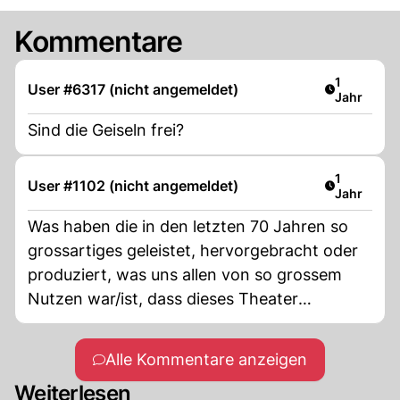
Kommentare
Artikel ver
1
User #6317 (nicht angemeldet)
Jahr
Sind die Geiseln frei?
Artikel ver
1
User #1102 (nicht angemeldet)
Jahr
Was haben die in den letzten 70 Jahren so
grossartiges geleistet, hervorgebracht oder
produziert, was uns allen von so grossem
Nutzen war/ist, dass dieses Theater
gerechtfertigt ist? Es gibt weit über hundert
Rgionen auf der Welt, wo die Bevölkerung
Alle Kommentare anzeigen
schon länger an Hunger und Durst leidet,
Weiterlesen
doch davon hör und liest man kaum bis nie