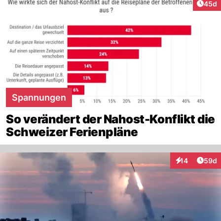
Artik
45d
Spannungen
So verändert der Nahost-Konflikt die
Schweizer Ferienpläne
Artik
14
59d
Interaktionen