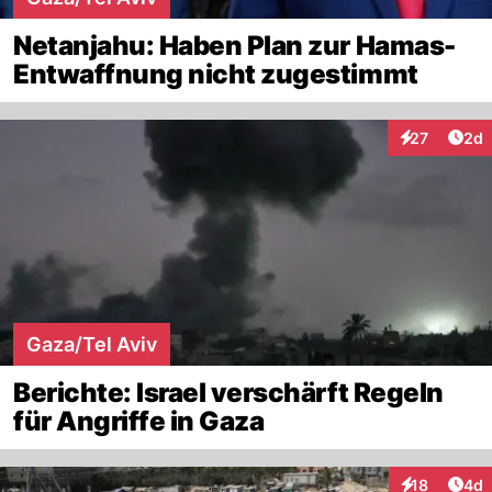
Netanjahu: Haben Plan zur Hamas-
Entwaffnung nicht zugestimmt
Arti
27
2d
Interaktionen
Gaza/Tel Aviv
Berichte: Israel verschärft Regeln
für Angriffe in Gaza
Arti
18
4d