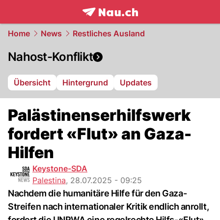
frontpage.
NAU.ch
Home
News
Restliches Ausland
Nahost-Konflikt
Übersicht
Hintergrund
Updates
Palästinenserhilfswerk
fordert «Flut» an Gaza-
Hilfen
Keystone-SDA
Palestina
,
28.07.2025 - 09:25
Nachdem die humanitäre Hilfe für den Gaza-
Streifen nach internationaler Kritik endlich anrollt,
fordert die UNRWA eine regelrechte Hilfs-«Flut».