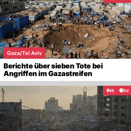
Interaktione
Gaza/Tel Aviv
Berichte über sieben Tote bei
Angriffen im Gazastreifen
Arti
46
5d
Interaktionen