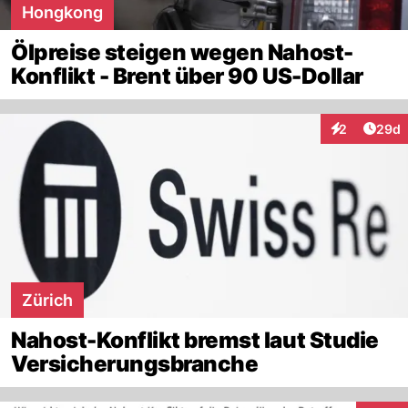
Hongkong
Ölpreise steigen wegen Nahost-
Konflikt - Brent über 90 US-Dollar
Artik
2
29d
Interaktionen
Zürich
Nahost-Konflikt bremst laut Studie
Versicherungsbranche