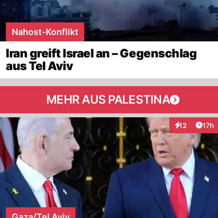
Nahost-Konflikt
Iran greift Israel an – Gegenschlag
aus Tel Aviv
MEHR AUS PALESTINA
Artik
12
17h
Interaktionen
Gaza/Tel Aviv