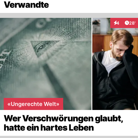
Verwandte
Arti
4
28'
Interaktione
«Ungerechte Welt»
Wer Verschwörungen glaubt,
hatte ein hartes Leben