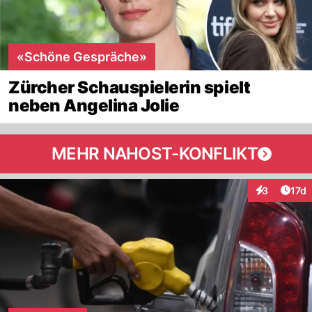
«Schöne Gespräche»
Zürcher Schauspielerin spielt
neben Angelina Jolie
MEHR NAHOST-KONFLIKT
Artik
3
17d
Interaktione