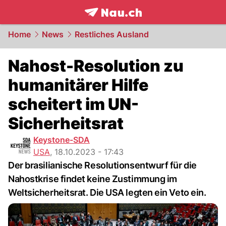
frontpage.
NAU.ch
Home
News
Restliches Ausland
Nahost-Resolution zu
humanitärer Hilfe
scheitert im UN-
Sicherheitsrat
Keystone-SDA
USA
,
18.10.2023 - 17:43
Der brasilianische Resolutionsentwurf für die
Nahostkrise findet keine Zustimmung im
Weltsicherheitsrat. Die USA legten ein Veto ein.