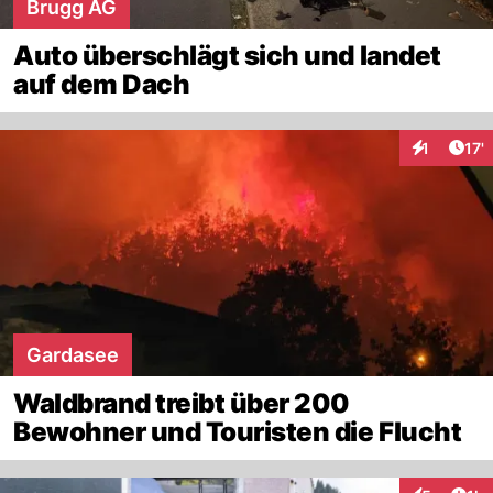
Brugg AG
Auto überschlägt sich und landet
auf dem Dach
Arti
1
17'
Interaktion
Gardasee
Waldbrand treibt über 200
Bewohner und Touristen die Flucht