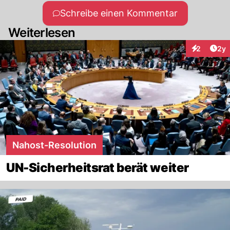
Schreibe einen Kommentar
Weiterlesen
Arti
2
2y
Interaktion
Nahost-Resolution
UN-Sicherheitsrat berät weiter