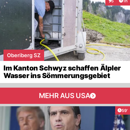
Art
5
1h
Interaktion
Oberiberg SZ
Im Kanton Schwyz schaffen Älpler
Wasser ins Sömmerungsgebiet
MEHR AUS USA
Arti
59'