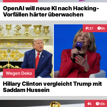
OpenAI will neue KI nach Hacking-
Vorfällen härter überwachen
Arti
137
9h
Interaktionen
Wegen Deko
Hillary Clinton vergleicht Trump mit
Saddam Hussein
Artik
4
10h
Interaktione