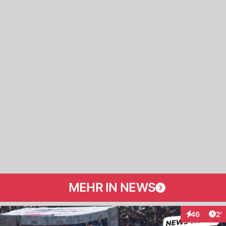
MEHR IN NEWS
Art
46
2'
Interaktione