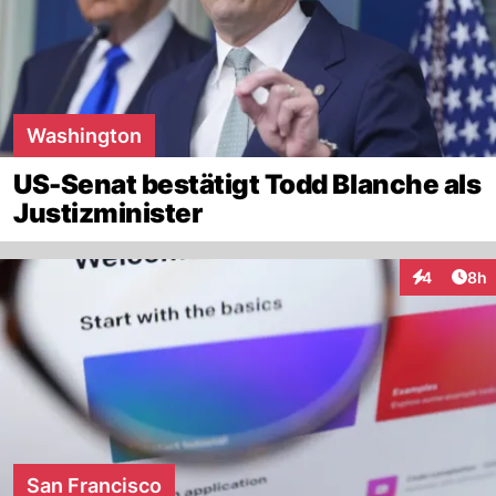
Washington
US-Senat bestätigt Todd Blanche als
Justizminister
Arti
4
8h
Interaktion
San Francisco