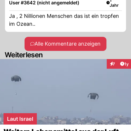
1
User #3642 (nicht angemeldet)
Jahr
Ja , 2 Nillionen Menschen das ist ein tropfen
im Ozean..
Alle Kommentare anzeigen
Weiterlesen
Art
7
1y
Interaktion
Laut Israel