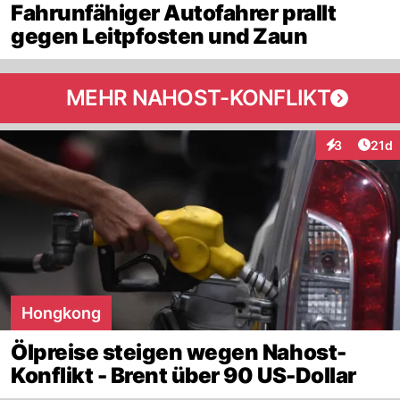
Fahrunfähiger Autofahrer prallt
gegen Leitpfosten und Zaun
MEHR NAHOST-KONFLIKT
Artik
3
21d
Interaktione
Hongkong
Ölpreise steigen wegen Nahost-
Konflikt - Brent über 90 US-Dollar