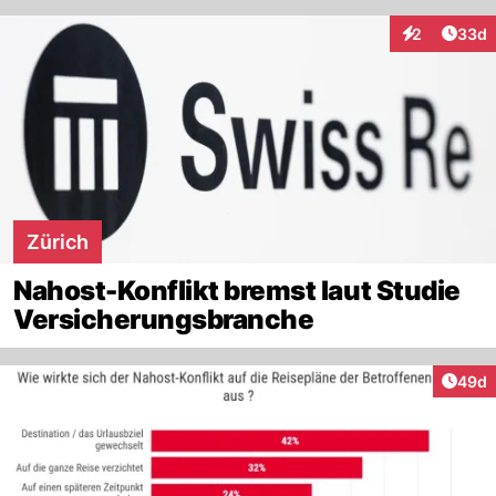
Artik
2
33d
Interaktionen
Zürich
Nahost-Konflikt bremst laut Studie
Versicherungsbranche
Artik
49d