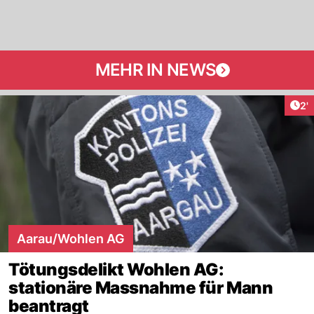
MEHR IN NEWS
Art
2'
Aarau/Wohlen AG
Tötungsdelikt Wohlen AG:
stationäre Massnahme für Mann
beantragt