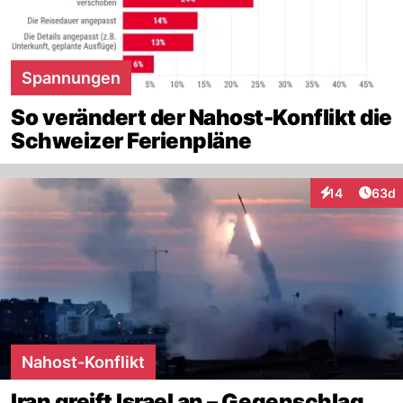
Spannungen
So verändert der Nahost-Konflikt die
Schweizer Ferienpläne
Artik
14
63d
Interaktionen
Nahost-Konflikt
Iran greift Israel an – Gegenschlag