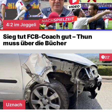
4:2 im Joggeli
Sieg tut FCB-Coach gut – Thun
muss über die Bücher
Arti
22'
Uznach