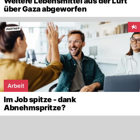
Weitere Lebensmittel aus der Luft
über Gaza abgeworfen
6
Inte
Arbeit
Im Job spitze - dank
Abnehmspritze?