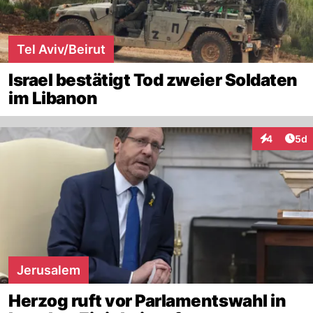
Tel Aviv/Beirut
Israel bestätigt Tod zweier Soldaten
im Libanon
Arti
4
5d
Interaktion
Jerusalem
Herzog ruft vor Parlamentswahl in