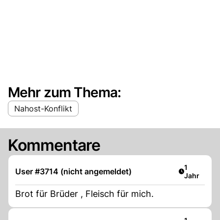
Mehr zum Thema:
Nahost-Konflikt
Kommentare
Artikel ver
1
User #3714 (nicht angemeldet)
Jahr
Brot für Brüder , Fleisch für mich.
Artikel ver