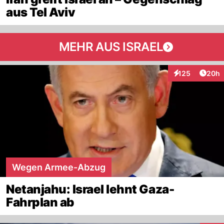
aus Tel Aviv
MEHR AUS ISRAEL
Artik
125
20h
Interaktionen
Wegen Armee-Abzug
Netanjahu: Israel lehnt Gaza-
Fahrplan ab