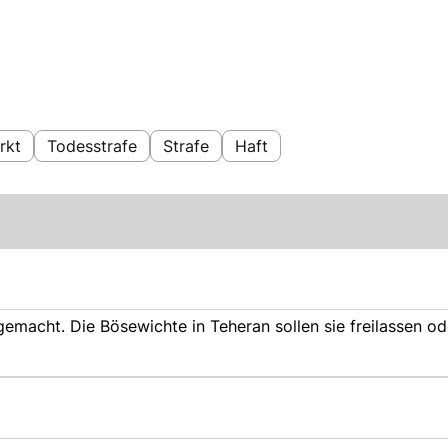
rkt
Todesstrafe
Strafe
Haft
 gemacht. Die Bösewichte in Teheran sollen sie freilassen od