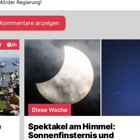
 Mörder Regierung!
e Kommentare anzeigen
Artikel veröffentlicht:
0
3h
raktionen
Diese Woche
e
Spektakel am Himmel:
Sonnenfinsternis und