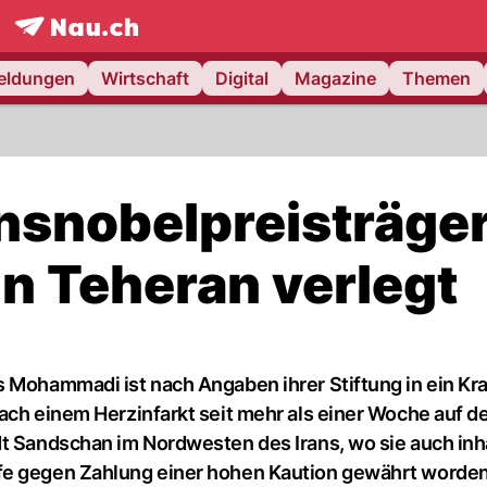
frontpage.
NAU.ch
meldungen
Wirtschaft
Digital
Magazine
Themen
ensnobelpreisträge
in Teheran verlegt
s Mohammadi ist nach Angaben ihrer Stiftung in ein K
ach einem Herzinfarkt seit mehr als einer Woche auf d
dt Sandschan im Nordwesten des Irans, wo sie auch inha
fe gegen Zahlung einer hohen Kaution gewährt worden