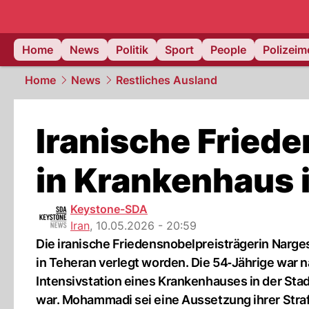
Home
News
Politik
Sport
People
Polizei
Home
News
Restliches Ausland
Iranische Fried
in Krankenhaus 
Keystone-SDA
Iran
,
10.05.2026 - 20:59
Die iranische Friedensnobelpreisträgerin Narge
in Teheran verlegt worden. Die 54‐Jährige war n
Intensivstation eines Krankenhauses in der Sta
war. Mohammadi sei eine Aussetzung ihrer Stra