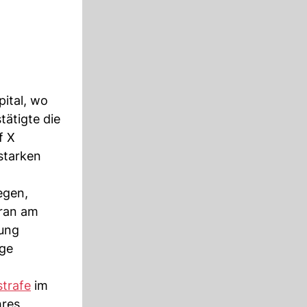
ital, wo
tätigte die
f X
 starken
egen,
Iran am
lung
ge
trafe
im
hres