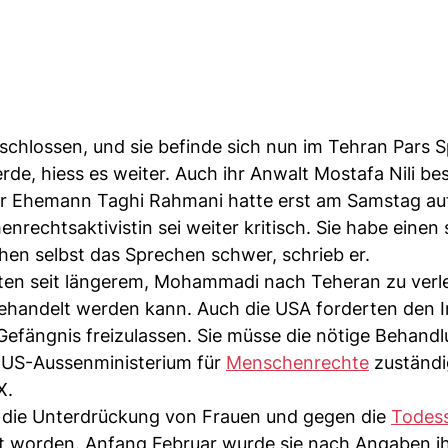
hlossen, und sie befinde sich nun im Tehran Pars Sp
e, hiess es weiter. Auch ihr Anwalt Mostafa Nili bes
er Ehemann Taghi Rahmani hatte erst am Samstag au
rechtsaktivistin sei weiter kritisch. Sie habe einen
schen selbst das Sprechen schwer, schrieb er.
rten seit längerem, Mohammadi nach Teheran zu verl
behandelt werden kann. Auch die USA forderten den 
efängnis freizulassen. Sie müsse die nötige Behand
m US-Aussenministerium für
Menschenrechte
zuständi
X.
 die Unterdrückung von Frauen und gegen die
Todess
 worden. Anfang Februar wurde sie nach Angaben i