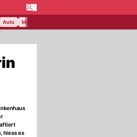
Auto
Matchcenter
Videos
Nau Plus
Lifestyle
rin
rankenhaus
er
ftiert
, hiess es