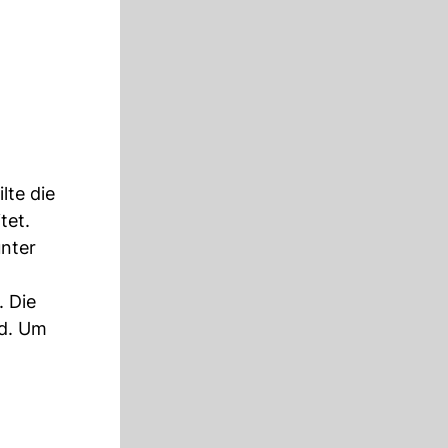
lte die
tet.
nter
. Die
nd. Um