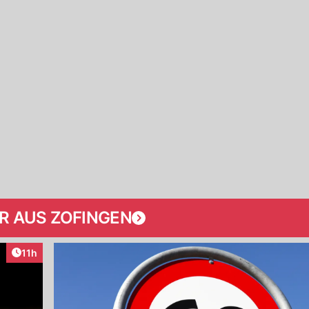
R AUS ZOFINGEN
Artikel veröffentlicht:
11h