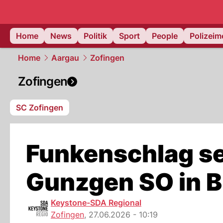
Home
News
Politik
Sport
People
Polizei
Home
Aargau
Zofingen
Zofingen
SC Zofingen
Funkenschlag set
Gunzgen SO in 
Keystone-SDA Regional
Zofingen
,
27.06.2026 - 10:19