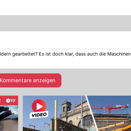
ldern gearbeitet? Es ist doch klar, dass auch die Maschine
e Kommentare anzeigen
Artikel veröffentlicht:
2
19'
eraktionen