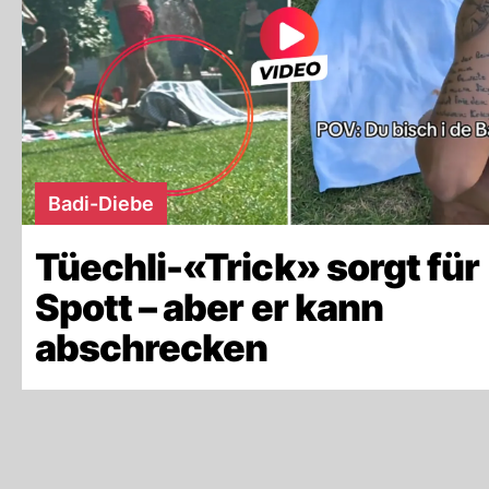
Badi-Diebe
Tüechli-«Trick» sorgt für
Spott – aber er kann
abschrecken