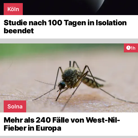
Köln
Studie nach 100 Tagen in Isolation
beendet
Art
1h
Solna
Mehr als 240 Fälle von West-Nil-
Fieber in Europa