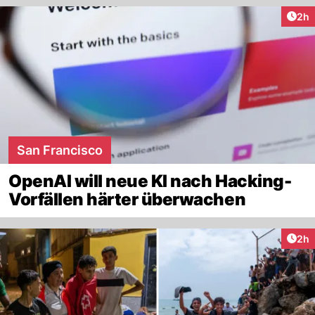
Arti
2h
San Francisco
OpenAI will neue KI nach Hacking-
Vorfällen härter überwachen
Arti
2h