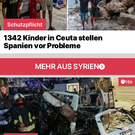
Schutzpflicht
1342 Kinder in Ceuta stellen
Spanien vor Probleme
MEHR AUS SYRIEN
Artik
15h