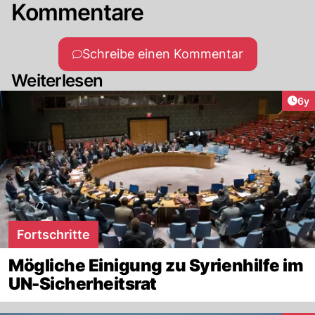
Kommentare
Schreibe einen Kommentar
Weiterlesen
Arti
6y
Fortschritte
Mögliche Einigung zu Syrienhilfe im
UN-Sicherheitsrat