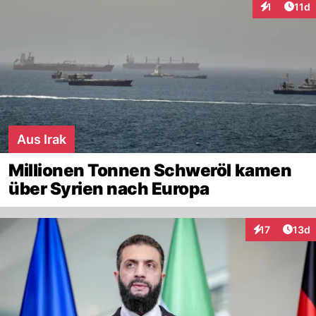
Artik
1
11d
Interaktione
Aus Irak
Millionen Tonnen Schweröl kamen
über Syrien nach Europa
Artik
17
13d
Interaktionen