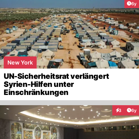
Arti
6y
New York
UN-Sicherheitsrat verlängert
Syrien-Hilfen unter
Einschränkungen
Arti
3
6y
Interaktion