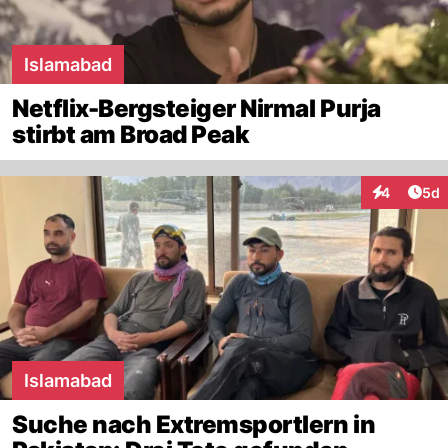
Islamabad
Netflix-Bergsteiger Nirmal Purja
stirbt am Broad Peak
Arti
4
5d
Interaktion
Islamabad
Suche nach Extremsportlern in