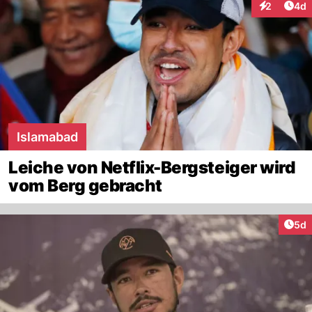
Arti
2
4d
Interaktion
Islamabad
Leiche von Netflix-Bergsteiger wird
vom Berg gebracht
Arti
5d