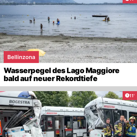
Bellinzona
Wasserpegel des Lago Maggiore
bald auf neuer Rekordtiefe
Arti
11'