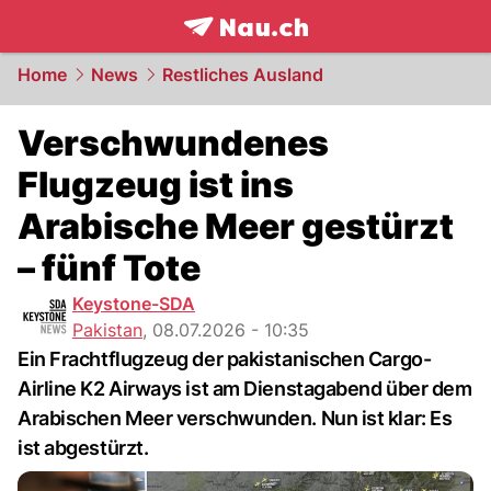
frontpage.
NAU.ch
Home
News
Restliches Ausland
Verschwundenes
Flugzeug ist ins
Arabische Meer gestürzt
– fünf Tote
Keystone-SDA
Pakistan
,
08.07.2026 - 10:35
Ein Frachtflugzeug der pakistanischen Cargo-
Airline K2 Airways ist am Dienstagabend über dem
Arabischen Meer verschwunden. Nun ist klar: Es
ist abgestürzt.