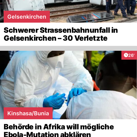
Gelsenkirchen
Schwerer Strassenbahnunfall in
Gelsenkirchen – 30 Verletzte
Arti
26'
Kinshasa/Bunia
Behörde in Afrika will mögliche
Ebola-Mutation abklären