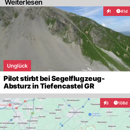
Weiterlesen
Artik
1
41d
Interaktione
Unglück
Pilot stirbt bei Segelflugzeug-
Absturz in Tiefencastel GR
Artike
3
108d
Interaktionen