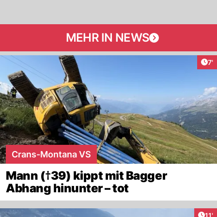
MEHR IN NEWS
Art
7'
Crans-Montana VS
Mann (†39) kippt mit Bagger
Abhang hinunter – tot
Arti
11'