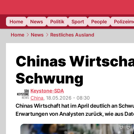
Home
News
Politik
Sport
People
Polizei
Home
News
Restliches Ausland
Chinas Wirtschaf
Schwung
Keystone-SDA
China
,
18.05.2026 - 08:30
Chinas Wirtschaft hat im April deutlich an Schw
Erwartungen von Analysten zurück, wie aus Date