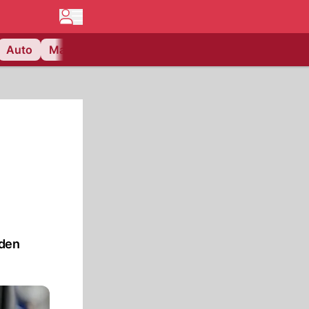
Auto
Matchcenter
Videos
Nau Plus
Lifestyle
 den