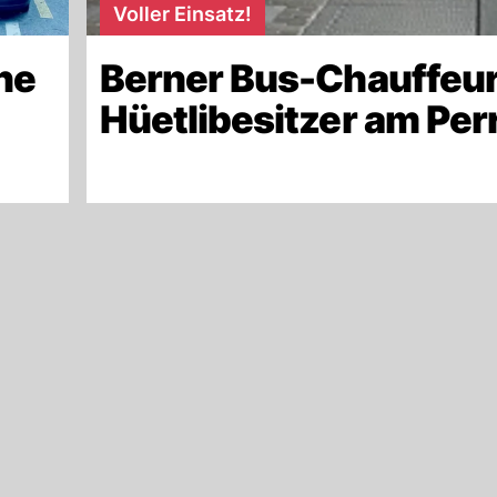
Voller Einsatz!
ne
Berner Bus-Chauffeur
Hüetlibesitzer am Per