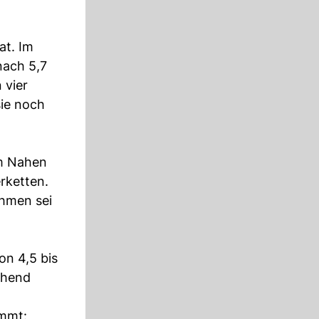
at. Im
nach 5,7
 vier
sie noch
im Nahen
rketten.
ehmen sei
on 4,5 bis
chend
ommt: