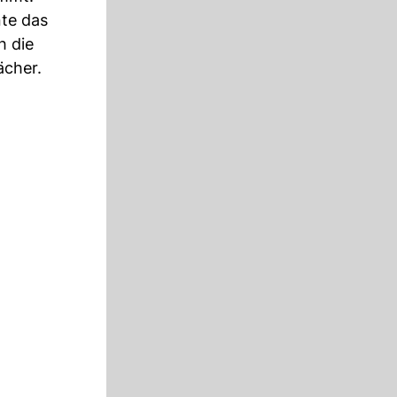
nte das
h die
ächer.