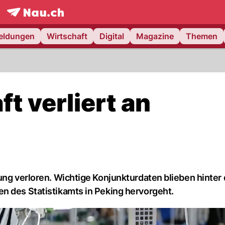
frontpage.
NAU.ch
meldungen
Wirtschaft
Digital
Magazine
Themen
t verliert an
ung verloren. Wichtige Konjunkturdaten blieben hinter
n des Statistikamts in Peking hervorgeht.