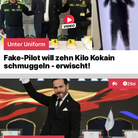
Unter Uniform
Fake-Pilot will zehn Kilo Kokain
schmuggeln - erwischt!
Artik
6
29d
Interaktionen