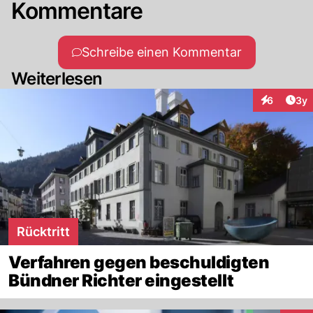
Kommentare
Schreibe einen Kommentar
Weiterlesen
Arti
6
3y
Interaktion
Rücktritt
Verfahren gegen beschuldigten
Bündner Richter eingestellt