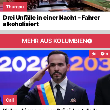
Thurgau
Drei Unfälle in einer Nacht – Fahrer
alkoholisiert
MEHR AUS KOLUMBIEN
Art
6
1d
Interaktion
Cali