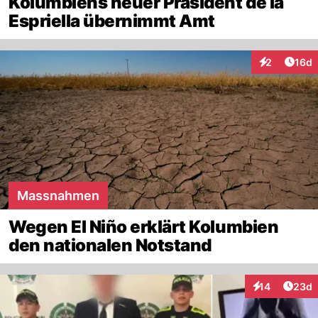
Kolumbiens neuer Präsident de la
Espriella übernimmt Amt
Artik
2
16d
Interaktione
Massnahmen
Wegen El Niño erklärt Kolumbien
den nationalen Notstand
Artik
14
23d
Interaktionen