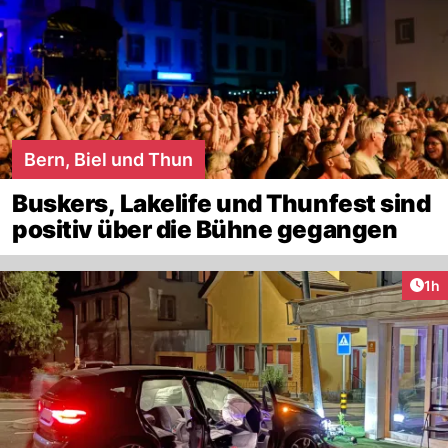
Bern, Biel und Thun
Buskers, Lakelife und Thunfest sind
positiv über die Bühne gegangen
Art
1h