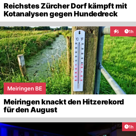
Reichstes Zürcher Dorf kämpft mit
Kotanalysen gegen Hundedreck
Art
5
1h
Interaktion
Meiringen BE
Meiringen knackt den Hitzerekord
für den August
Art
1h