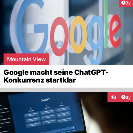
Arti
3y
Mountain View
Google macht seine ChatGPT-
Konkurrenz startklar
Arti
3
3y
Interaktion