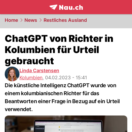
frontpage.
NAU.ch
Home
News
Restliches Ausland
ChatGPT von Richter in
Kolumbien für Urteil
gebraucht
Linda Carstensen
Kolumbien
,
04.02.2023 - 15:41
Die künstliche Intelligenz ChatGPT wurde von
einem kolumbianischen Richter für das
Beantworten einer Frage in Bezug auf ein Urteil
verwendet.