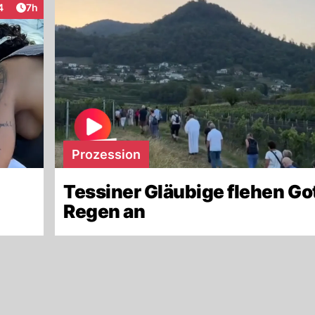
Artikel veröffentlicht:
4
7h
raktionen
Prozession
Tessiner Gläubige flehen Go
Regen an