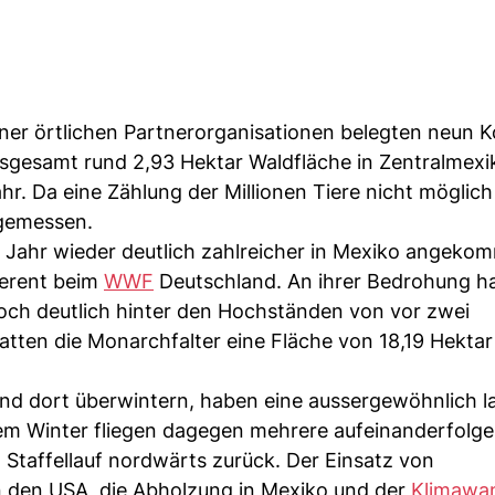
ner örtlichen Partnerorganisationen belegten neun K
sgesamt rund 2,93 Hektar Waldfläche in Zentralmexik
r. Da eine Zählung der Millionen Tiere nicht möglich 
 gemessen.
s Jahr wieder deutlich zahlreicher in Mexiko angeko
ferent beim
WWF
Deutschland. An ihrer Bedrohung h
noch deutlich hinter den Hochständen von vor zwei
tten die Monarchfalter eine Fläche von 18,19 Hektar
nd dort überwintern, haben eine aussergewöhnlich l
m Winter fliegen dagegen mehrere aufeinanderfolg
rt Staffellauf nordwärts zurück. Der Einsatz von
in den USA, die Abholzung in Mexiko und der
Klimawa