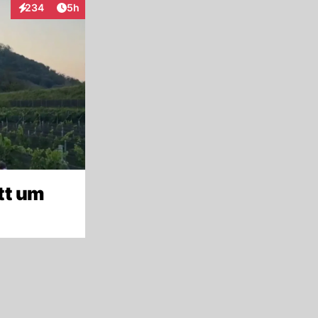
Artikel veröffentlicht:
234
5h
Interaktionen
tt um