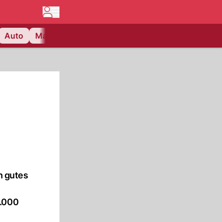
Auto
Matchcenter
Videos
Nau Plus
Lifestyle
n gutes
4.000