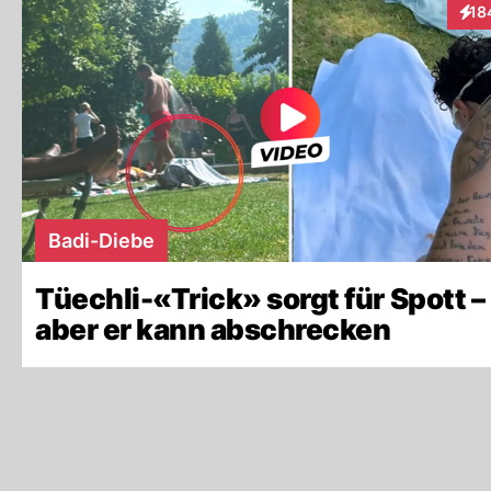
18
Inte
Badi-Diebe
Tüechli-«Trick» sorgt für Spott –
aber er kann abschrecken