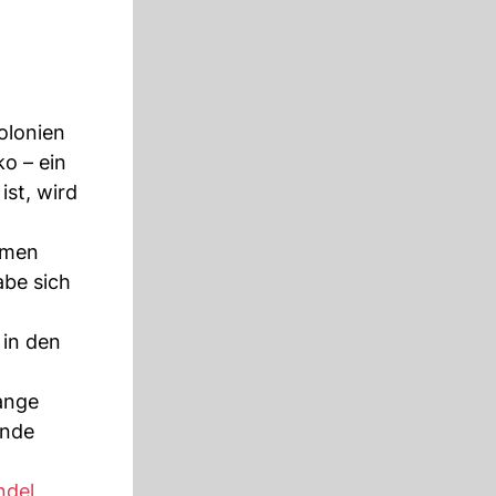
olonien
o – ein
ist, wird
mmen
abe sich
 in den
ange
ende
ndel