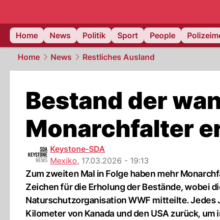
Home
News
Politik
Sport
People
Polizei
Home
News
Restliches Ausland
Bestand der wa
Monarchfalter er
Keystone-SDA
Mexiko
,
17.03.2026 - 19:13
Zum zweiten Mal in Folge haben mehr Monarchfalt
Zeichen für die Erholung der Bestände, wobei die 
Naturschutzorganisation WWF mitteilte. Jedes 
Kilometer von Kanada und den USA zurück, um i