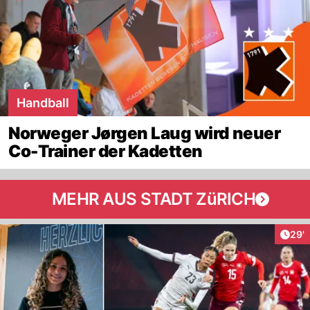
Handball
Norweger Jørgen Laug wird neuer
Co-Trainer der Kadetten
MEHR AUS STADT ZüRICH
Arti
29'