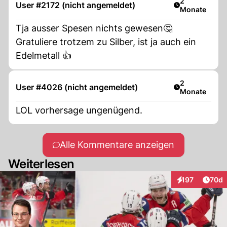
Artikel veröff
2
User #2172 (nicht angemeldet)
Monate
Tja ausser Spesen nichts gewesen🤔
Gratuliere trotzem zu Silber, ist ja auch ein
Edelmetall 👍
Artikel veröff
2
User #4026 (nicht angemeldet)
Monate
LOL vorhersage ungenügend.
Alle Kommentare anzeigen
Weiterlesen
Artik
197
70d
Interaktionen