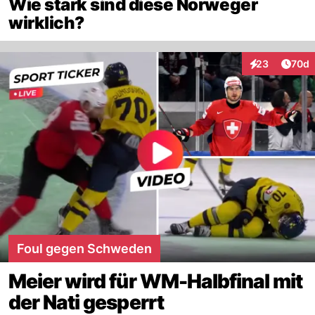
Wie stark sind diese Norweger
wirklich?
Artik
23
70d
Interaktionen
Foul gegen Schweden
Meier wird für WM-Halbfinal mit
der Nati gesperrt