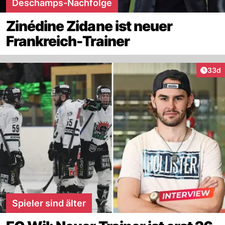
Deschamps-Nachfolge
Zinédine Zidane ist neuer
Frankreich-Trainer
Artik
33d
Spieler sind älter