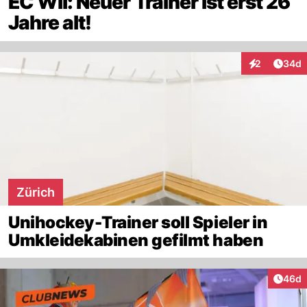
EC Wil: Neuer Trainer ist erst 26
Jahre alt!
Artik
2
34d
Interaktionen
Zürich
Unihockey-Trainer soll Spieler in
Umkleidekabinen gefilmt haben
Artik
46d