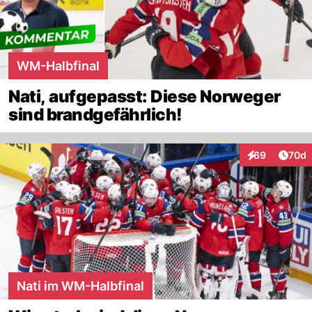
WM-Halbfinal
Nati, aufgepasst: Diese Norweger
sind brandgefährlich!
Artik
69
70d
Interaktionen
Nati im WM-Halbfinal