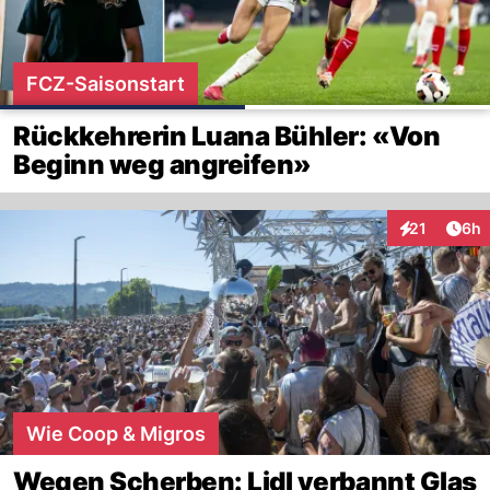
FCZ-Saisonstart
Rückkehrerin Luana Bühler: «Von
Beginn weg angreifen»
Arti
21
6h
Interaktione
Wie Coop & Migros
Wegen Scherben: Lidl verbannt Glas