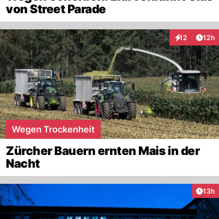
von Street Parade
Artik
12
12h
Interaktionen
Wegen Trockenheit
Zürcher Bauern ernten Mais in der
Nacht
Artik
13h