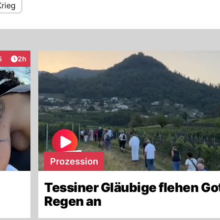
Krieg
Artikel veröffentlicht:
5
2h
raktionen
Prozession
Tessiner Gläubige flehen Go
Regen an