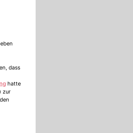
 geben
en, dass
ung
hatte
) zur
rden