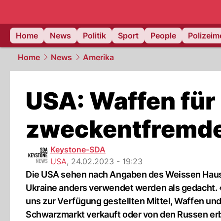
Home
News
Politik
Sport
People
Polizei
Home
News
Amerika
USA: Waffen für 
zweckentfremd
Keystone-SDA
USA
,
24.02.2023 - 19:23
Die USA sehen nach Angaben des Weissen Hause
Ukraine anders verwendet werden als gedacht. «
uns zur Verfügung gestellten Mittel, Waffen un
Schwarzmarkt verkauft oder von den Russen er