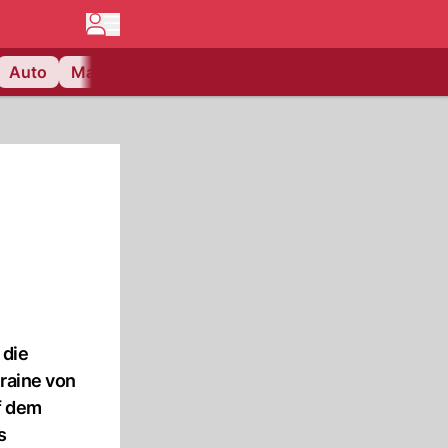
Auto
Matchcenter
Videos
Nau Plus
Lifestyle
 die
raine von
f dem
s