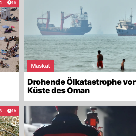
Artikel veröffentlicht:
4
1h
teraktionen
Maskat
Drohende Ölkatastrophe vor
Küste des Oman
Artikel veröffentlicht:
8
1h
teraktionen