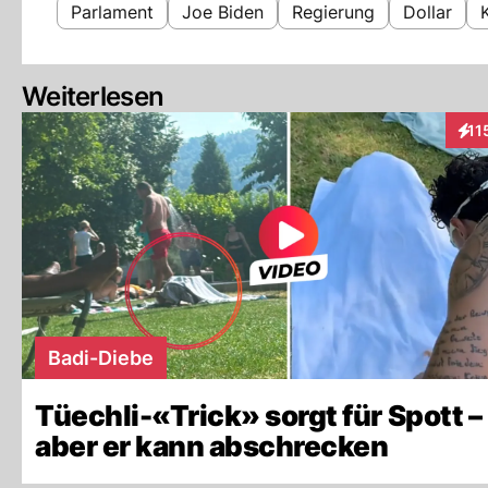
Parlament
Joe Biden
Regierung
Dollar
Weiterlesen
11
Inte
Badi-Diebe
Tüechli-«Trick» sorgt für Spott –
aber er kann abschrecken