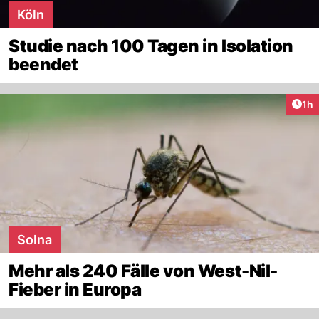
Köln
Studie nach 100 Tagen in Isolation
beendet
Art
1h
Solna
Mehr als 240 Fälle von West-Nil-
Fieber in Europa