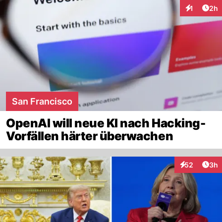
Arti
1
2h
Interaktion
San Francisco
OpenAI will neue KI nach Hacking-
Vorfällen härter überwachen
Arti
52
3h
Interaktionen