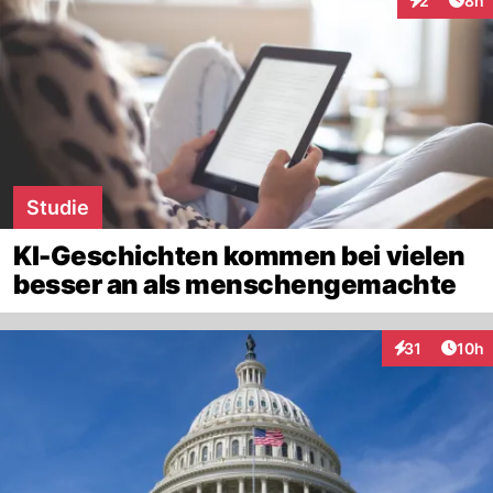
2
8h
Interaktion
Studie
KI-Geschichten kommen bei vielen
besser an als menschengemachte
Artik
31
10h
Interaktionen