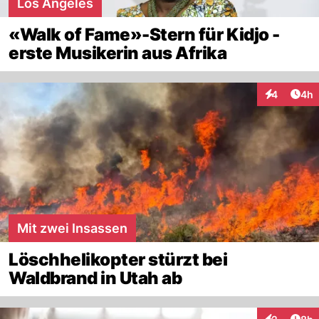
Los Angeles
«Walk of Fame»-Stern für Kidjo -
erste Musikerin aus Afrika
Arti
4
4h
Interaktion
Mit zwei Insassen
Löschhelikopter stürzt bei
Waldbrand in Utah ab
Arti