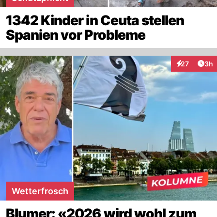
1342 Kinder in Ceuta stellen
Spanien vor Probleme
Arti
27
3h
Interaktionen
Wetterfrosch
Blumer: «2026 wird wohl zum