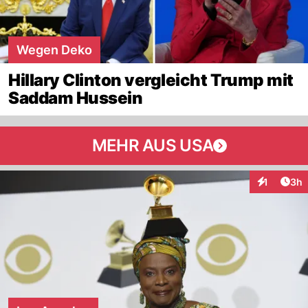
Wegen Deko
Hillary Clinton vergleicht Trump mit
Saddam Hussein
MEHR AUS USA
Arti
1
3h
Interaktion