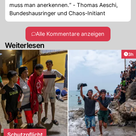
muss man anerkennen.“ - Thomas Aeschi,
Bundeshausringer und Chaos-Initiant
Alle Kommentare anzeigen
Weiterlesen
Arti
3h
Schutzpflicht