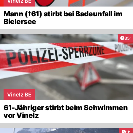
Vinelz BE
Mann (†61) stirbt bei Badeunfall im
Bielersee
Arti
35'
Vinelz BE
61-Jähriger stirbt beim Schwimmen
vor Vinelz
Art
1h