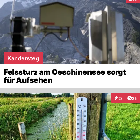
Kandersteg
Felssturz am Oeschinensee sorgt
für Aufsehen
Arti
15
2h
Interaktione