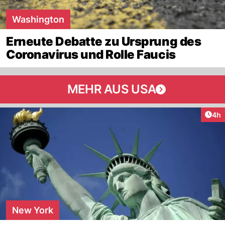
Washington
Erneute Debatte zu Ursprung des
Coronavirus und Rolle Faucis
MEHR AUS USA
Arti
4h
New York