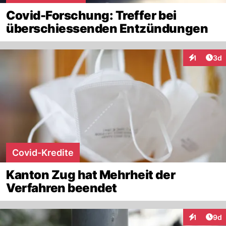
Covid-Forschung: Treffer bei
überschiessenden Entzündungen
Arti
1
3d
Interaktion
Covid-Kredite
Kanton Zug hat Mehrheit der
Verfahren beendet
Arti
1
9d
Interaktion