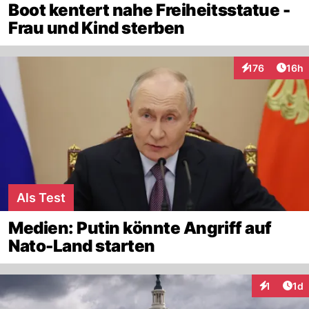
Boot kentert nahe Freiheitsstatue -
Frau und Kind sterben
Artik
176
16h
Interaktionen
Als Test
Medien: Putin könnte Angriff auf
Nato-Land starten
Art
1
1d
Interaktion