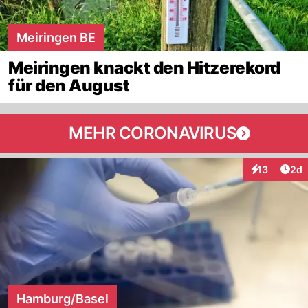
Meiringen BE
Meiringen knackt den Hitzerekord
für den August
MEHR CORONAVIRUS
Arti
13
2d
Interaktione
Hamburg/Basel