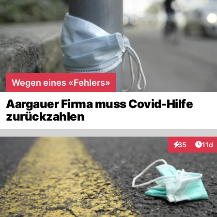
Wegen eines «Fehlers»
Aargauer Firma muss Covid-Hilfe
zurückzahlen
Artik
35
11d
Interaktionen