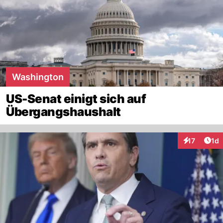
Washington
US-Senat einigt sich auf
Übergangshaushalt
Art
17
1d
Interaktione