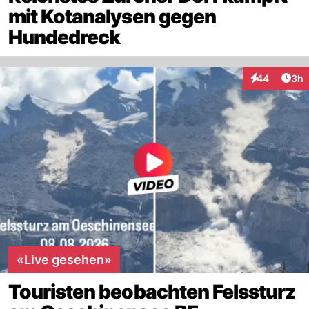
mit Kotanalysen gegen
Hundedreck
Arti
44
3h
Interaktionen
«Live gesehen»
Touristen beobachten Felssturz