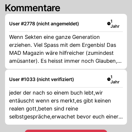
Kommentare
Artikel ver
1
User #2778 (nicht angemeldet)
Jahr
Wenn Sekten eine ganze Generation
erziehen. Viel Spass mit dem Ergenbis! Das
MAD Magazin wäre hilfreicher (zumindest
amüsanter). Es heisst immer noch Glauben,
und nicht müssen!
Artikel ver
1
User #1033 (nicht verifiziert)
Jahr
jeder der nach so einem buch lebt,wir
entäuscht wenn ers merkt,es gibt keinen
realen gott,beten sind reine
selbstgespräche,erwachet bevor euch einer
lenkt,der aber geld wie heu verdient,in USA