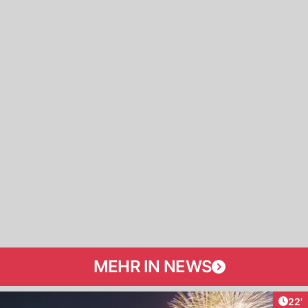
MEHR IN NEWS
Arti
22'