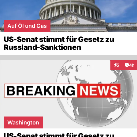
Auf Öl und Gas
US-Senat stimmt für Gesetz zu
Russland-Sanktionen
Arti
5
4h
Interaktion
Washington
US-Senat stimmt für Gesetz zu