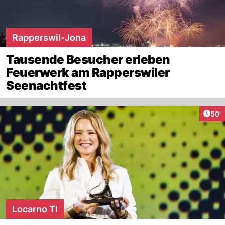
Rapperswil-Jona
Tausende Besucher erleben
Feuerwerk am Rapperswiler
Seenachtfest
Arti
50'
Locarno TI