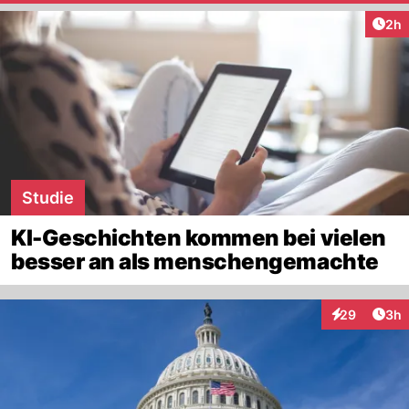
Arti
2h
Studie
KI-Geschichten kommen bei vielen
besser an als menschengemachte
Arti
29
3h
Interaktionen