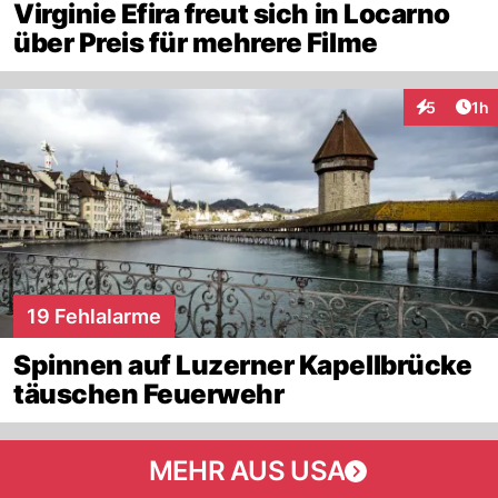
Virginie Efira freut sich in Locarno
über Preis für mehrere Filme
Art
5
1h
Interaktion
19 Fehlalarme
Spinnen auf Luzerner Kapellbrücke
täuschen Feuerwehr
MEHR AUS USA