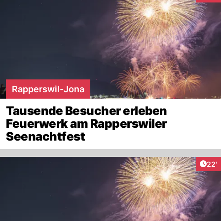
Rapperswil-Jona
Tausende Besucher erleben
Feuerwerk am Rapperswiler
Seenachtfest
Arti
22'