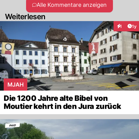
hats biele solche prediger
Alle Kommentare anzeigen
Weiterlesen
Art
1
1y
Interaktion
MJAH
Die 1200 Jahre alte Bibel von
Moutier kehrt in den Jura zurück