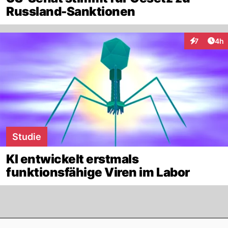
Russland-Sanktionen
Arti
7
4h
Interaktion
Studie
KI entwickelt erstmals
funktionsfähige Viren im Labor
Footer