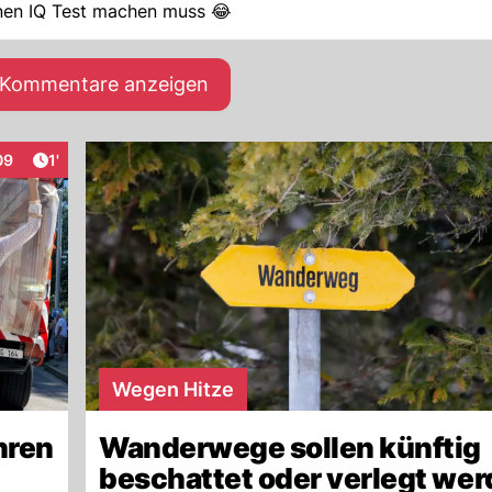
inen IQ Test machen muss 😂
e Kommentare anzeigen
Artikel veröffentlicht:
09
1'
eraktionen
Wegen Hitze
hren
Wanderwege sollen künftig
beschattet oder verlegt we