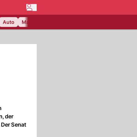
Auto
Matchcenter
Videos
Nau Plus
Lifestyle
n
n, der
. Der Senat