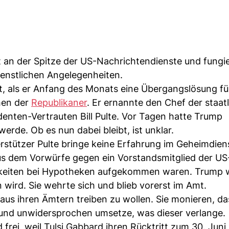
 an der Spitze der US-Nachrichtendienste und fungie
ienstlichen Angelegenheiten.
t, als er Anfang des Monats eine Übergangslösung für
ihen der
Republikaner
. Er ernannte den Chef der staat
nten-Vertrauten Bill Pulte. Vor Tagen hatte Trump
erde. Ob es nun dabei bleibt, ist unklar.
erstützer Pulte bringe keine Erfahrung im Geheimdien
us dem Vorwürfe gegen ein Vorstandsmitglied der US
keiten bei Hypotheken aufgekommen waren. Trump w
 wird. Sie wehrte sich und blieb vorerst im Amt.
aus ihren Ämtern treiben zu wollen. Sie monieren, da
 und unwidersprochen umsetze, was dieser verlange.
rei, weil Tulsi Gabbard ihren Rücktritt zum 30. Juni