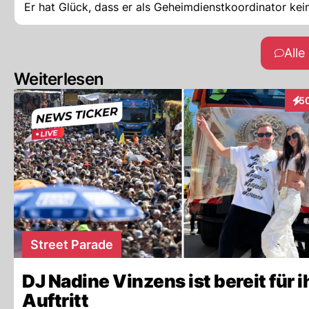
Er hat Glück, dass er als Geheimdienstkoordinator ke
All
Weiterlesen
5
Int
Street Parade
DJ Nadine Vinzens ist bereit für i
Auftritt