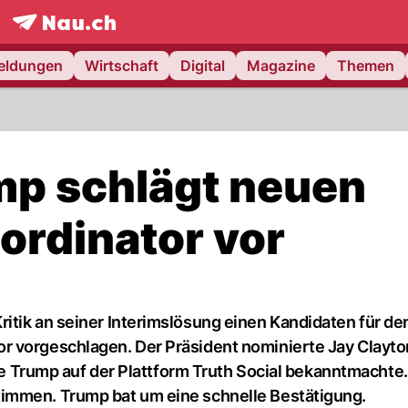
frontpage.
NAU.ch
meldungen
Wirtschaft
Digital
Magazine
Themen
ump schlägt neuen
rdinator vor
itik an seiner Interimslösung einen Kandidaten für de
r vorgeschlagen. Der Präsident nominierte Jay Clayto
wie Trump auf der Plattform Truth Social bekanntmachte
immen. Trump bat um eine schnelle Bestätigung.