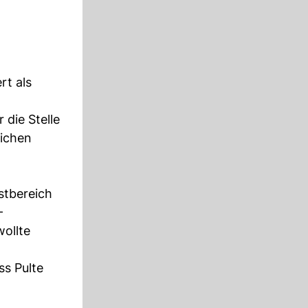
rt als
 die Stelle
lichen
stbereich
-
ollte
ss Pulte