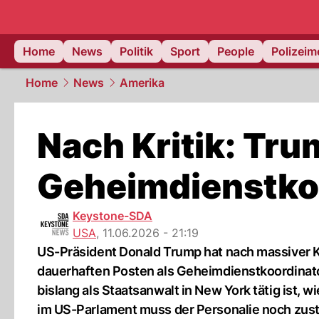
Home
News
Politik
Sport
People
Polizei
Home
News
Amerika
Nach Kritik: Tr
Geheimdienstkoo
Keystone-SDA
USA
,
11.06.2026 - 21:19
US-Präsident Donald Trump hat nach massiver Kr
dauerhaften Posten als Geheimdienstkoordinato
bislang als Staatsanwalt in New York tätig ist, 
im US-Parlament muss der Personalie noch zust