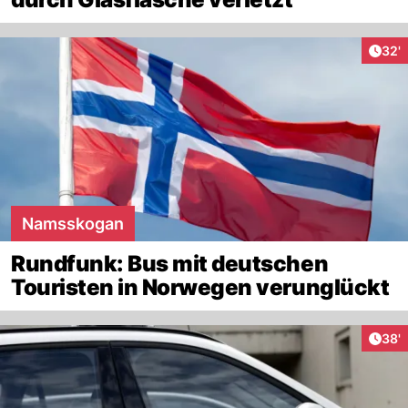
Arti
32'
Namsskogan
Rundfunk: Bus mit deutschen
Touristen in Norwegen verunglückt
Arti
38'