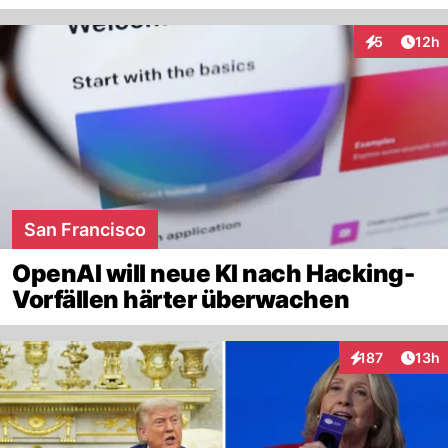
Artik
5
12h
Interaktione
San Francisco
OpenAI will neue KI nach Hacking-
Vorfällen härter überwachen
Artik
187
13h
Interaktionen