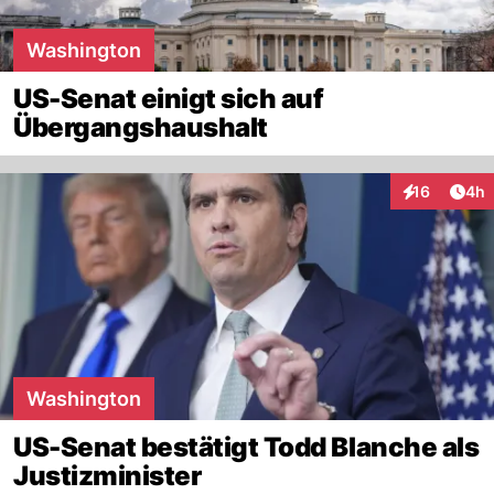
Washington
US-Senat einigt sich auf
Übergangshaushalt
Arti
16
4h
Interaktione
Washington
US-Senat bestätigt Todd Blanche als
Justizminister