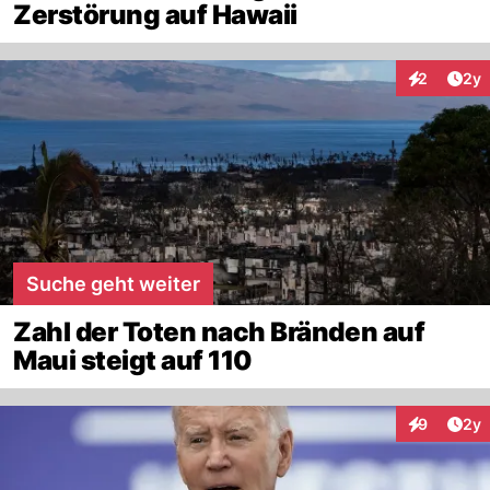
Zerstörung auf Hawaii
Arti
2
2y
Interaktion
Suche geht weiter
Zahl der Toten nach Bränden auf
Maui steigt auf 110
Arti
9
2y
Interaktion