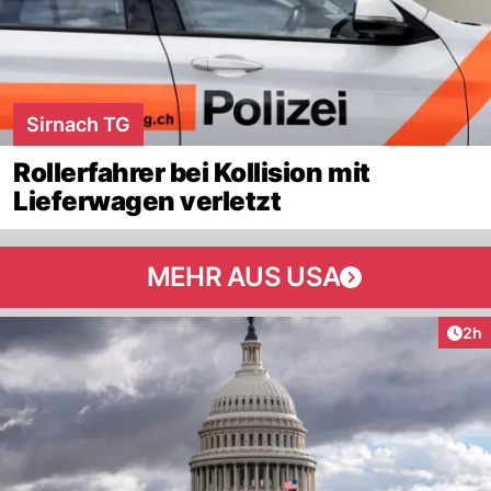
Sirnach TG
Rollerfahrer bei Kollision mit
Lieferwagen verletzt
MEHR AUS USA
Arti
2h