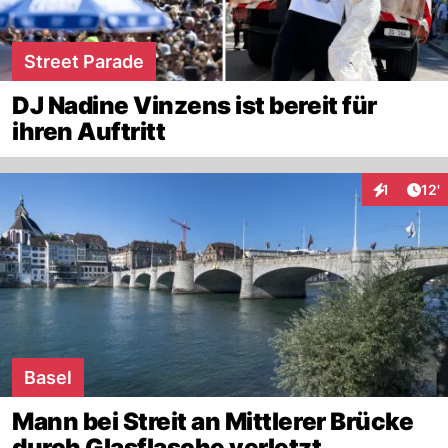
Street Parade
DJ Nadine Vinzens ist bereit für
ihren Auftritt
Arti
1
12'
Interaktion
Basel
Mann bei Streit an Mittlerer Brücke
durch Glasflasche verletzt