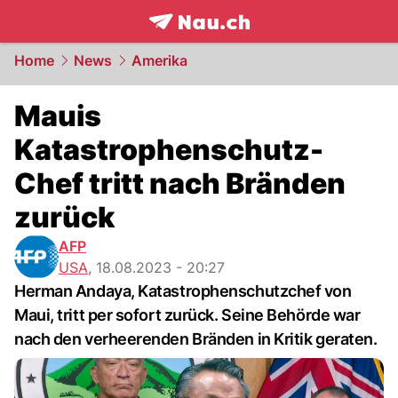
frontpage.
NAU.ch
Home
News
Amerika
Mauis
Katastrophenschutz-
Chef tritt nach Bränden
zurück
AFP
USA
,
18.08.2023 - 20:27
Herman Andaya, Katastrophenschutzchef von
Maui, tritt per sofort zurück. Seine Behörde war
nach den verheerenden Bränden in Kritik geraten.