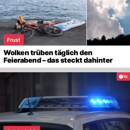
Frust
Wolken trüben täglich den
Feierabend – das steckt dahinter
Art
1h