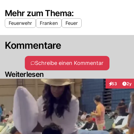
Mehr zum Thema:
Feuerwehr
Franken
Feuer
Kommentare
Schreibe einen Kommentar
Weiterlesen
Arti
53
2y
Interaktionen