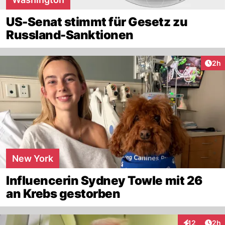
US-Senat stimmt für Gesetz zu
Russland-Sanktionen
Arti
2h
New York
Influencerin Sydney Towle mit 26
an Krebs gestorben
Arti
12
2h