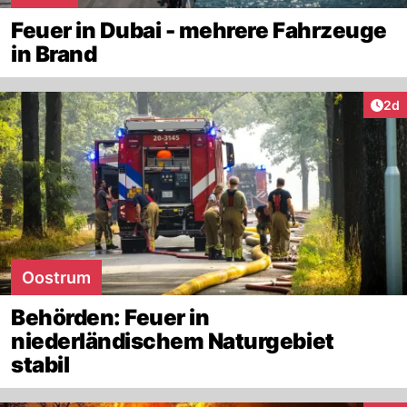
Feuer in Dubai - mehrere Fahrzeuge
in Brand
Arti
2d
Oostrum
Behörden: Feuer in
niederländischem Naturgebiet
stabil