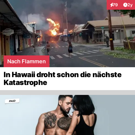
Arti
79
2y
Interaktione
Nach Flammen
In Hawaii droht schon die nächste
Katastrophe