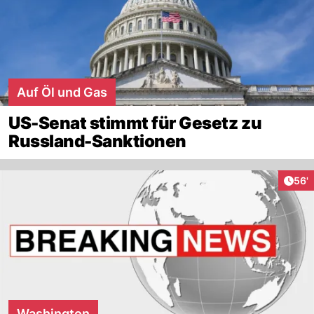
Auf Öl und Gas
US-Senat stimmt für Gesetz zu
Russland-Sanktionen
Arti
56'
Washington