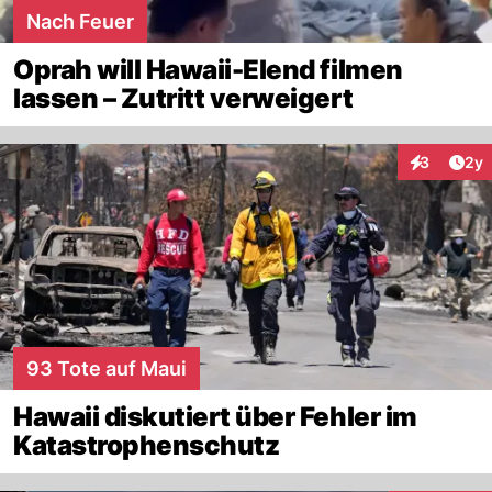
Nach Feuer
Oprah will Hawaii-Elend filmen
lassen – Zutritt verweigert
Arti
3
2y
Interaktion
93 Tote auf Maui
Hawaii diskutiert über Fehler im
Katastrophenschutz