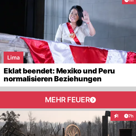
Lima
Eklat beendet: Mexiko und Peru
normalisieren Beziehungen
MEHR FEUER
Arti
1
7h
Interaktion