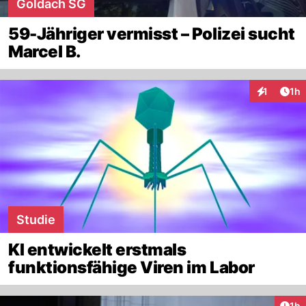
Goldach SG
59-Jähriger vermisst – Polizei sucht
Marcel B.
Art
1
1h
Interaktion
Studie
KI entwickelt erstmals
funktionsfähige Viren im Labor
Art
1h