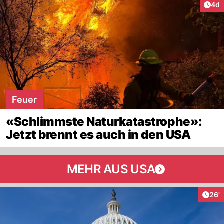
Arti
4d
Feuer
«Schlimmste Naturkatastrophe»:
Jetzt brennt es auch in den USA
MEHR AUS USA
Arti
26'