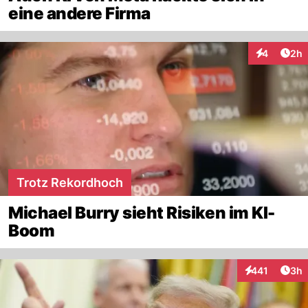
eine andere Firma
Arti
4
2h
Interaktion
Trotz Rekordhoch
Michael Burry sieht Risiken im KI-
Boom
Arti
441
3h
Interaktionen