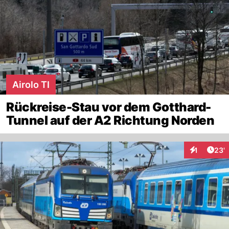
Airolo TI
Rückreise-Stau vor dem Gotthard-
Tunnel auf der A2 Richtung Norden
Arti
1
23'
Interaktion