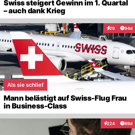
Swiss steigert Gewinn im 1. Quartal
– auch dank Krieg
Artik
29
94d
Interaktionen
Als sie schlief
Mann belästigt auf Swiss-Flug Frau
in Business-Class
Artik
224
89d
Interaktionen