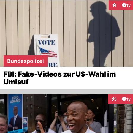
Art
1
1y
Interaktion
Bundespolizei
FBI: Fake-Videos zur US-Wahl im
Umlauf
Art
3
1y
Interaktion