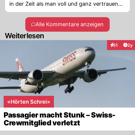
in der Zeit als man voll und ganz vertrauen
konnte was ist aus unserer Welt geworden
Alle Kommentare anzeigen
Weiterlesen
Arti
51
2y
Interaktione
«Hörten Schrei»
Passagier macht Stunk – Swiss-
Crewmitglied verletzt