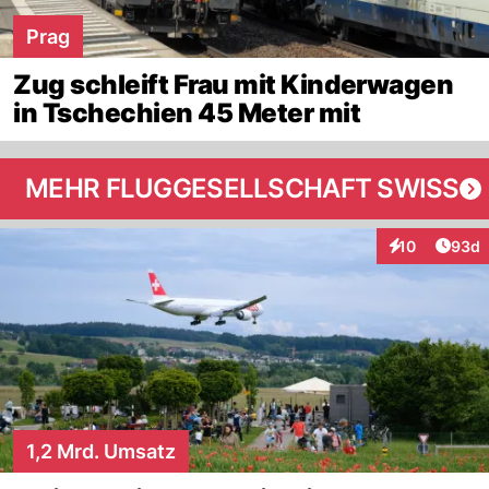
Prag
Zug schleift Frau mit Kinderwagen
in Tschechien 45 Meter mit
MEHR FLUGGESELLSCHAFT SWISS
Artik
10
93d
Interaktionen
1,2 Mrd. Umsatz