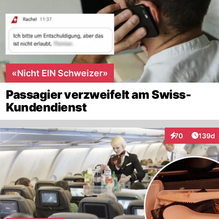
«Nicht EIN Schweizer»
Passagier verzweifelt am Swiss-
Kundendienst
Artike
70
139d
Interaktionen