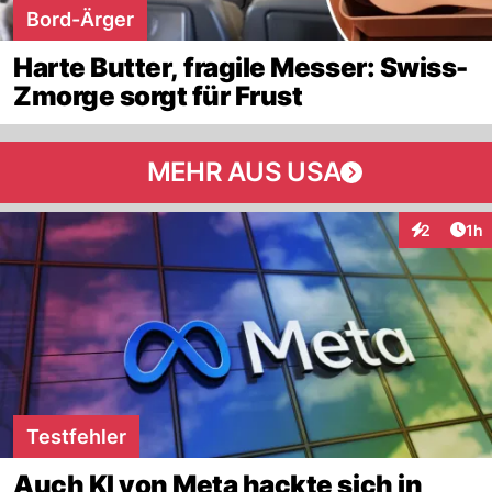
Bord-Ärger
Harte Butter, fragile Messer: Swiss-
Zmorge sorgt für Frust
MEHR AUS USA
Art
2
1h
Interaktion
Testfehler
Auch KI von Meta hackte sich in