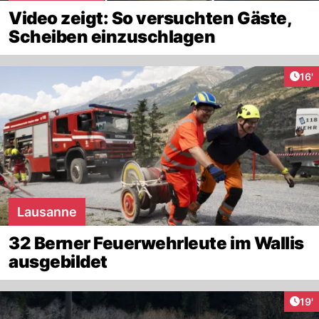
Video zeigt: So versuchten Gäste,
Scheiben einzuschlagen
Arti
16'
Lausanne
32 Berner Feuerwehrleute im Wallis
ausgebildet
Arti
19'