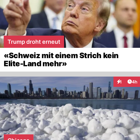
Trump droht erneut
«Schweiz mit einem Strich kein
Elite-Land mehr»
Arti
1
4h
Interaktion