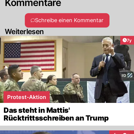
Kommentare
Schreibe einen Kommentar
Weiterlesen
Art
7y
Protest-Aktion
Das steht in Mattis'
Rücktrittsschreiben an Trump