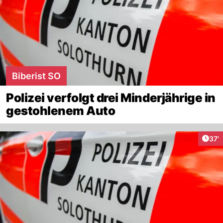
Biberist SO
Polizei verfolgt drei Minderjährige in
gestohlenem Auto
Arti
37'