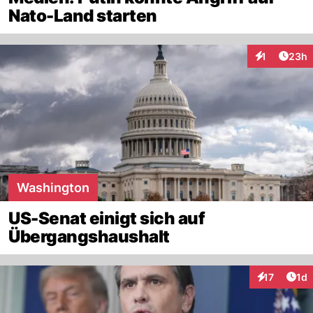
Nato-Land starten
Artik
1
23h
Interaktione
Washington
US-Senat einigt sich auf
Übergangshaushalt
Art
17
1d
Interaktione