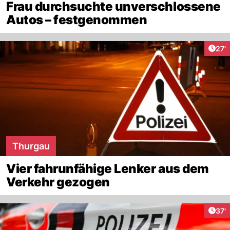
Frau durchsuchte unverschlossene
Autos – festgenommen
Arti
27'
Thurgau
Vier fahrunfähige Lenker aus dem
Verkehr gezogen
Arti
37'