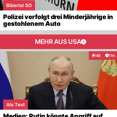
Biberist SO
Polizei verfolgt drei Minderjährige in
gestohlenem Auto
MEHR AUS USA
Artik
148
11h
Interaktionen
Als Test
Medien: Putin könnte Angriff auf