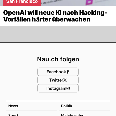
San Francisco
OpenAI will neue KI nach Hacking-
Vorfällen härter überwachen
Footer
Nau.ch folgen
Facebook
Twitter
Instagram
News
Politik
Sport
Matchcenter