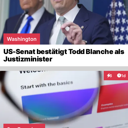
Washington
US-Senat bestätigt Todd Blanche als
Justizminister
Art
6
1d
Interaktion