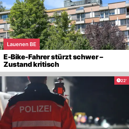
Lauenen BE
E-Bike-Fahrer stürzt schwer –
Zustand kritisch
Arti
22'