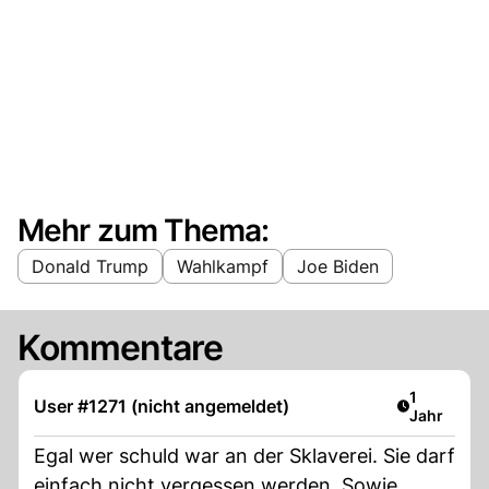
Mehr zum Thema:
Donald Trump
Wahlkampf
Joe Biden
Kommentare
Artikel ver
1
User #1271 (nicht angemeldet)
Jahr
Egal wer schuld war an der Sklaverei. Sie darf
einfach nicht vergessen werden. Sowie