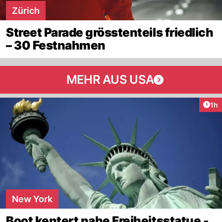
Zürich
Street Parade grösstenteils friedlich
– 30 Festnahmen
MEHR AUS USA
Art
1h
New York
Boot kentert nahe Freiheitsstatue -