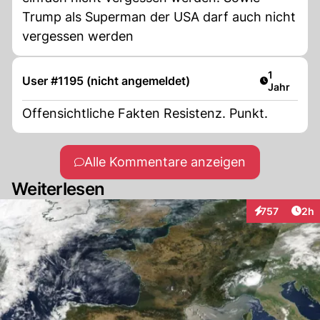
Trump als Superman der USA darf auch nicht
vergessen werden
Artikel ver
1
User #1195 (nicht angemeldet)
Jahr
Offensichtliche Fakten Resistenz. Punkt.
Alle Kommentare anzeigen
Weiterlesen
Arti
757
2h
Interaktionen