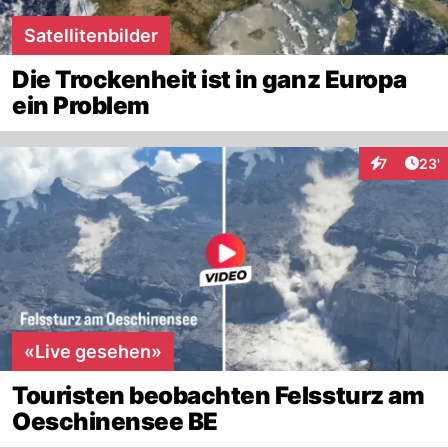
Satellitenbilder
Die Trockenheit ist in ganz Europa
ein Problem
Arti
7
23'
Interaktione
«Live gesehen»
Touristen beobachten Felssturz am
Oeschinensee BE