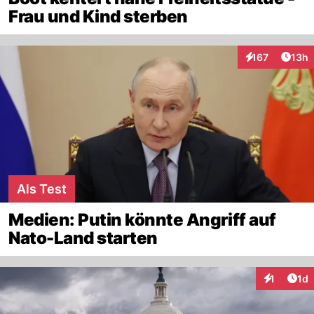
Frau und Kind sterben
Artik
167
13h
Interaktionen
Als Test
Medien: Putin könnte Angriff auf
Nato-Land starten
Art
1
1d
Interaktion