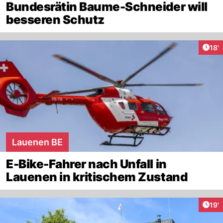
Bundesrätin Baume-Schneider will
besseren Schutz
Arti
18'
Lauenen BE
E-Bike-Fahrer nach Unfall in
Lauenen in kritischem Zustand
Arti
19'